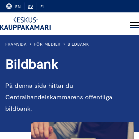
Skip
EN
SV
FI
to
content
›
›
FRAMSIDA
FÖR MEDIER
BILDBANK
Bildbank
På denna sida hittar du
Centralhandelskammarens offentliga
bildbank.