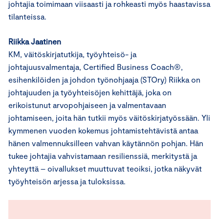
johtajia toimimaan viisaasti ja rohkeasti myös haastavissa
tilanteissa.
Riikka Jaatinen
KM, väitöskirjatutkija, työyhteisö- ja
johtajuusvalmentaja, Certified Business Coach®,
esihenkilöiden ja johdon työnohjaaja (STOry) Riikka on
johtajuuden ja työyhteisöjen kehittäjä, joka on
erikoistunut arvopohjaiseen ja valmentavaan
johtamiseen, joita hän tutkii myös väitöskirjatyössään. Yli
kymmenen vuoden kokemus johtamistehtävistä antaa
hänen valmennuksilleen vahvan käytännön pohjan. Hän
tukee johtajia vahvistamaan resilienssiä, merkitystä ja
yhteyttä – oivallukset muuttuvat teoiksi, jotka näkyvät
työyhteisön arjessa ja tuloksissa.