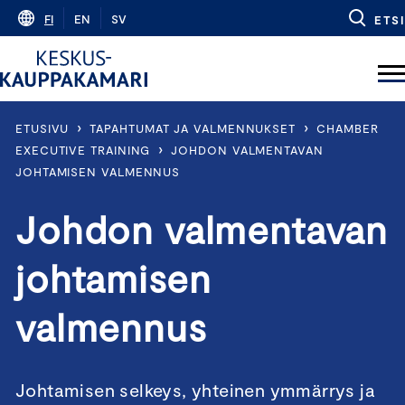
Skip
FI
EN
SV
ETSI
to
content
›
›
ETUSIVU
TAPAHTUMAT JA VALMENNUKSET
CHAMBER
›
EXECUTIVE TRAINING
JOHDON VALMENTAVAN
JOHTAMISEN VALMENNUS
Johdon valmentavan
johtamisen
valmennus
Johtamisen selkeys, yhteinen ymmärrys ja