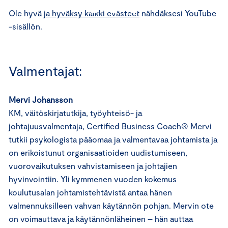
⋯
Ole hyvä
ja hyväksy kaikki evästeet
nähdäksesi YouTube
-sisällön.
Valmentajat:
Mervi Johansson
KM, väitöskirjatutkija, työyhteisö- ja
johtajuusvalmentaja, Certified Business Coach® Mervi
tutkii psykologista pääomaa ja valmentavaa johtamista ja
on erikoistunut organisaatioiden uudistumiseen,
vuorovaikutuksen vahvistamiseen ja johtajien
hyvinvointiin. Yli kymmenen vuoden kokemus
koulutusalan johtamistehtävistä antaa hänen
valmennuksilleen vahvan käytännön pohjan. Mervin ote
on voimauttava ja käytännönläheinen – hän auttaa