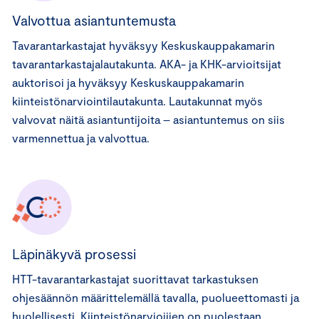
Valvottua asiantuntemusta
Tavarantarkastajat hyväksyy Keskuskauppakamarin
tavarantarkastajalautakunta. AKA- ja KHK-arvioitsijat
auktorisoi ja hyväksyy Keskuskauppakamarin
kiinteistönarviointilautakunta. Lautakunnat myös
valvovat näitä asiantuntijoita – asiantuntemus on siis
varmennettua ja valvottua.
Läpinäkyvä prosessi
HTT-tavarantarkastajat suorittavat tarkastuksen
ohjesäännön määrittelemällä tavalla, puolueettomasti ja
huolellisesti. Kiinteistönarvioijien on puolestaan