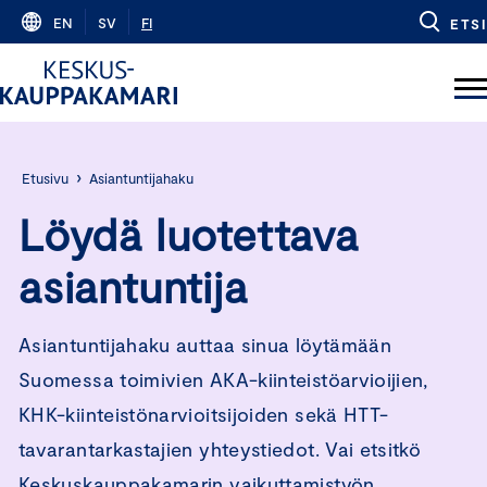
Skip
EN
SV
FI
ETSI
to
content
›
Etusivu
Asiantuntijahaku
Löydä luotettava
asiantuntija
Asiantuntijahaku auttaa sinua löytämään
Suomessa toimivien AKA-kiinteistöarvioijien,
KHK-kiinteistönarvioitsijoiden sekä HTT-
tavarantarkastajien yhteystiedot. Vai etsitkö
Keskuskauppakamarin vaikuttamistyön