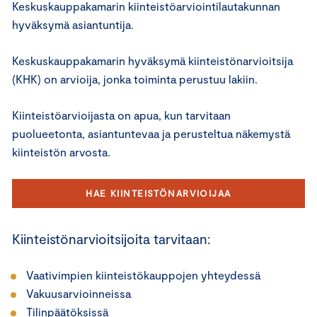
Keskuskauppakamarin kiinteistöarviointilautakunnan
hyväksymä asiantuntija.
Keskuskauppakamarin hyväksymä kiinteistönarvioitsija
(KHK) on arvioija, jonka toiminta perustuu lakiin.
Kiinteistöarvioijasta on apua, kun tarvitaan
puolueetonta, asiantuntevaa ja perusteltua näkemystä
kiinteistön arvosta.
HAE KIINTEISTÖNARVIOIJAA
Kiinteistönarvioitsijoita tarvitaan:
Vaativimpien kiinteistökauppojen yhteydessä
Vakuusarvioinneissa
Tilinpäätöksissä