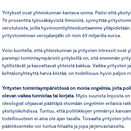
Yritykset ovat yhteiskunnan kantava voima. Paitsi että yksityin
70 prosenttia työssäkäyvistä ihmisistä, synnyttää yritystoimi
verotuloista, joilla hyvinvointiyhteiskuntaamme ylläpidetää
yritystoiminnan verojalanjälki oli noin 69 miljardia euroa.
Voisi kuvitella, että yhteiskunnan ja yritysten intressit ovat 
parempi toimintaympäristö yrityksillä on, sitä enemmän yrity
työllistävät ja kasvattavat yhteistä kakkua. Vaikka yritysten 
kohtalonyhteyttä harva kiistää, on todellisuus hyvin paljon ri
Yritysten toimintaympäristössä on monia ongelmia, joita polii
olevan vaikea tunnistaa tai korjata.
Myös suurista linjoista on e
ideologiat ohjaavat päättäjiä etsimään ongelmiin erilaisia ratka
yksityiskohdissa. Tuntuu, että poliitikkojen ymmärrys kansain
todellisuuteen ei aina ole ajan tasalla. Toisaalta yritysten joh
päätöksenteko voi tuntua hitaalta ja jopa järjenvastaiselta.