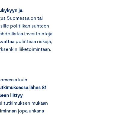
lukykyyn ja
tus Suomessa on tai
sille politiikan suhteen
ahdollistaa investointeja
ttaa poliittisia riskejä,
tyksenkin liiketoimintaan.
Suomessa kuin
utkimuksessa lähes 81
een liittyy
ksi tutkimuksen mukaan
oiminnan jopa uhkana