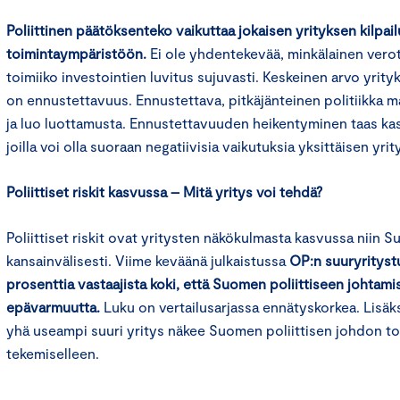
Poliittinen päätöksenteko vaikuttaa jokaisen yrityksen kilpai
toimintaympäristöön.
Ei ole yhdentekevää, minkälainen vero
toimiiko investointien luvitus sujuvasti. Keskeinen arvo yrityk
on ennustettavuus. Ennustettava, pitkäjänteinen politiikka m
ja luo luottamusta. Ennustettavuuden heikentyminen taas kasva
joilla voi olla suoraan negatiivisia vaikutuksia yksittäisen yri
Poliittiset riskit kasvussa – Mitä yritys voi tehdä?
Poliittiset riskit ovat yritysten näkökulmasta kasvussa niin 
kansainvälisesti. Viime keväänä julkaistussa
OP:n suuryrityst
prosenttia vastaajista koki, että Suomen poliittiseen johtamis
epävarmuutta.
Luku on vertailusarjassa ennätyskorkea. Lisä
yhä useampi suuri yritys näkee Suomen poliittisen johdon t
tekemiselleen.