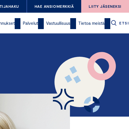
TIJAHAKU
HAE ANSIOMERKKIÄ
LIITY JÄSENEKSI
nnukset
Palvelut
Vastuullisuus
Tietoa meistä
ETSI