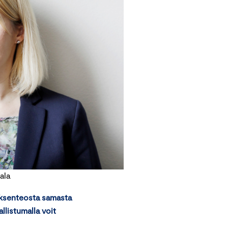
ala
töksenteosta samasta
llistumalla voit