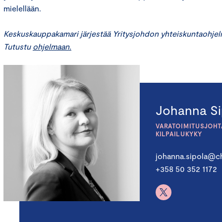
mielellään.
Keskuskauppakamari järjestää Yritysjohdon yhteiskuntaohjelm
Tutustu
ohjelmaan.
Johanna Si
VARATOIMITUSJOHTA
KILPAILUKYKY
johanna.sipola@ch
+358 50 352 1172