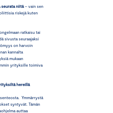
a seurata niitä
– vain sen
liittisia riskejä kuten
 ongelmaan ratkaisu tai
dä sivusta seuraajaksi
ttömyys on harvoin
nnan kannalta
tyksiä mukaan
min yrityksille toimiva
tyksiltä hereillä
öksenteosta. Ymmärrystä
utokset syntyvät. Tämän
ohjelma auttaa