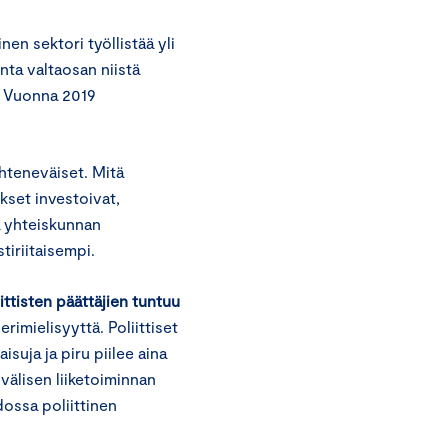
en sektori työllistää yli
nta valtaosan niistä
n. Vuonna 2019
yhteneväiset. Mitä
kset investoivat,
ja yhteiskunnan
stiriitaisempi.
ttisten päättäjien tuntuu
rimielisyyttä. Poliittiset
isuja ja piru piilee aina
välisen liiketoiminnan
dossa poliittinen