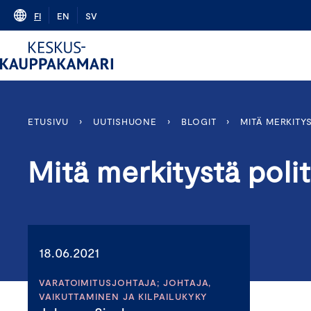
Skip
FI
EN
SV
to
content
ETUSIVU
›
UUTISHUONE
›
BLOGIT
›
MITÄ MERKITYS
Mitä merkitystä politi
18.06.2021
VARATOIMITUSJOHTAJA; JOHTAJA,
VAIKUTTAMINEN JA KILPAILUKYKY