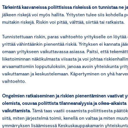
Tärkeintä kasvaneissa poliittisissa riskeissä on tunnistaa ne j
jälkeen riskejä voi myös hallita. Yritysten tulee siis kohdella po
muitakin riskejä. Riskin voi pitää, välttää, siirtää tai ratkaista.
Tunnistettuaan riskin, paras vaihtoehto yritykselle on löytää
yrittää vähintäänkin pienentää riskiä. Yrityksen ei kannata jää
omaan yritykseen vaikuttavassa asiassa. Paitsi, että tekemä
liiketoiminnan näkökulmasta viisasta ja voi johtaa riskienhalli
arvaamattomiin lopputuloksiin, janoaa avoin yhteiskunta yri
vaikuttamaan ja keskustelemaan. Käpertyminen on yhä harvem
vaihtoehto.
Ongelmien ratkaiseminen ja riskien pienentäminen vaativat yri
olemista, osuvaa poliittista tilanneanalyysia ja oikea-aikaista
vaikuttamista.
Tämä taas vaatii osaamista poliittisesta päät
siitä, miten järjestelmä toimii, kenellä on valtaa ja miten mu
ymmärryksen lisäämisessä Keskuskauppakamarin yhteiskunta