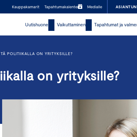
Kauppakamarit
Tapahtumakalenteri
Medialle
ASIANTUN
Uutishuone
Vaikuttaminen
Tapahtumat ja valme
TÄ POLITIIKALLA ON YRITYKSILLE?
ikalla on yrityksille?