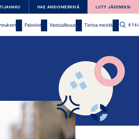
TIJAHAKU
HAE ANSIOMERKKIÄ
LIITY JÄSENEKSI
nnukset
Palvelut
Vastuullisuus
Tietoa meistä
ETSI