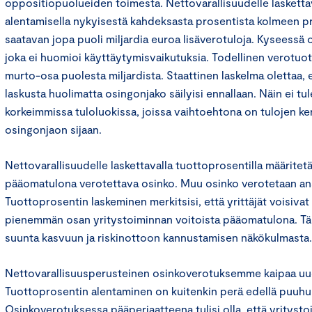
oppositiopuolueiden toimesta. Nettovarallisuudelle laskett
alentamisella nykyisestä kahdeksasta prosentista kolmeen pr
saatavan jopa puoli miljardia euroa lisäverotuloja. Kyseessä 
joka ei huomioi käyttäytymisvaikutuksia. Todellinen verotuott
murto-osa puolesta miljardista. Staattinen laskelma olettaa,
laskusta huolimatta osingonjako säilyisi ennallaan. Näin ei tu
korkeimmissa tuloluokissa, joissa vaihtoehtona on tulojen k
osingonjaon sijaan.
Nettovarallisuudelle laskettavalla tuottoprosentilla määritetä
pääomatulona verotettava osinko. Muu osinko verotetaan an
Tuottoprosentin laskeminen merkitsisi, että yrittäjät voisivat
pienemmän osan yritystoiminnan voitoista pääomatulona. Täm
suunta kasvuun ja riskinottoon kannustamisen näkökulmasta.
Nettovarallisuusperusteinen osinkoverotuksemme kaipaa uu
Tuottoprosentin alentaminen on kuitenkin perä edellä puuhu
Osinkoverotuksessa pääperiaatteena tulisi olla, että yritysto