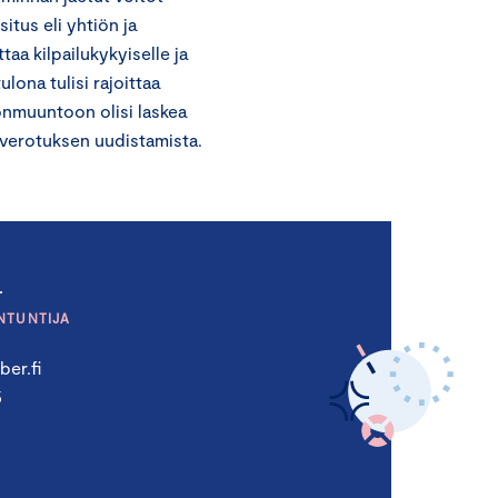
tus eli yhtiön ja
a kilpailukykyiselle ja
lona tulisi rajoittaa
lonmuuntoon olisi laskea
overotuksen uudistamista.
a
NTUNTIJA
er.fi
5