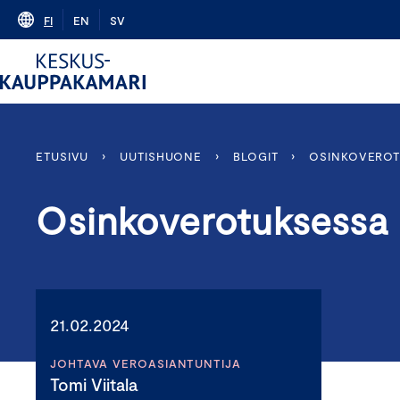
Skip
FI
EN
SV
to
content
ETUSIVU
›
UUTISHUONE
›
BLOGIT
›
OSINKOVEROT
Osinkoverotuksessa 
21.02.2024
JOHTAVA VEROASIANTUNTIJA
Tomi Viitala