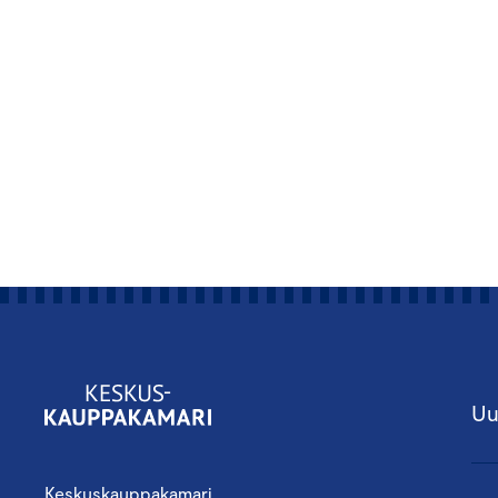
Uu
Keskuskauppakamari