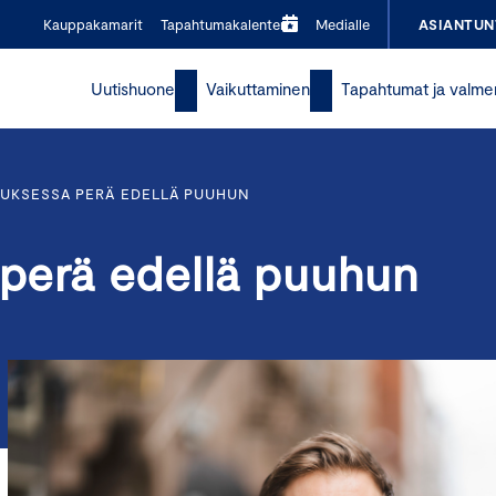
Kauppakamarit
Tapahtumakalenteri
Medialle
ASIANTUN
Uutishuone
Vaikuttaminen
Tapahtumat ja valme
UKSESSA PERÄ EDELLÄ PUUHUN
perä edellä puuhun