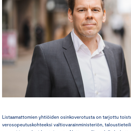
Listaamattomien yhtiöiden osinkoverotusta on tarjottu toist
verosopeutuskohteeksi valtiovarainministeriön, taloustieteili