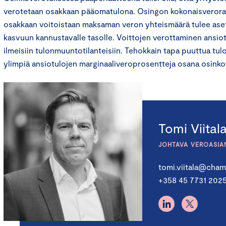
verotetaan osakkaan pääomatulona. Osingon kokonaisverorasi
osakkaan voitoistaan maksaman veron yhteismäärä tulee asetta
kasvuun kannustavalle tasolle. Voittojen verottaminen ansiotu
ilmeisiin tulonmuuntotilanteisiin. Tehokkain tapa puuttua tu
ylimpiä ansiotulojen marginaaliveroprosentteja osana osink
Tomi Viital
JOHTAVA VEROASIA
tomi.viitala@chamb
+358 45 7731 202