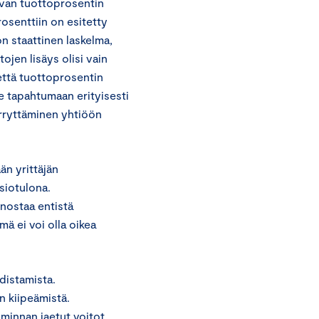
avan tuottoprosentin
osenttiin on esitetty
on staattinen laskelma,
ojen lisäys olisi vain
 että tuottoprosentin
le tapahtumaan erityisesti
erryttäminen yhtiöön
än yrittäjän
siotulona.
 nostaa entistä
ä ei voi olla oikea
distamista.
n kiipeämistä.
iminnan jaetut voitot