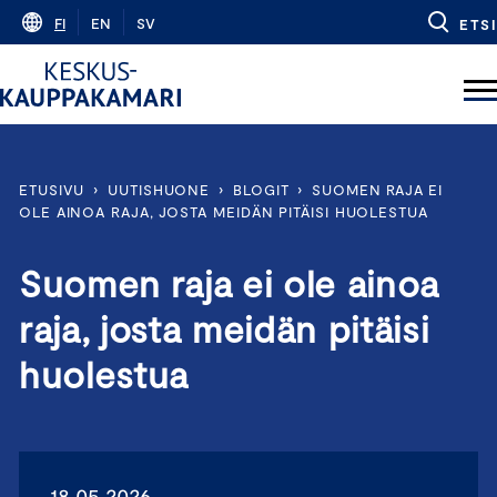
Skip
FI
EN
SV
ETSI
to
content
ETUSIVU
›
UUTISHUONE
›
BLOGIT
›
SUOMEN RAJA EI
OLE AINOA RAJA, JOSTA MEIDÄN PITÄISI HUOLESTUA
Suomen raja ei ole ainoa
raja, josta meidän pitäisi
huolestua
18.05.2026