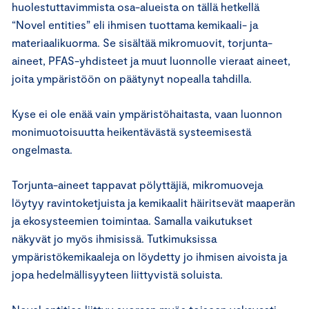
huolestuttavimmista osa-alueista on tällä hetkellä
“Novel entities” eli ihmisen tuottama kemikaali- ja
materiaalikuorma. Se sisältää mikromuovit, torjunta-
aineet, PFAS-yhdisteet ja muut luonnolle vieraat aineet,
joita ympäristöön on päätynyt nopealla tahdilla.
Kyse ei ole enää vain ympäristöhaitasta, vaan luonnon
monimuotoisuutta heikentävästä systeemisestä
ongelmasta.
Torjunta-aineet tappavat pölyttäjiä, mikromuoveja
löytyy ravintoketjuista ja kemikaalit häiritsevät maaperän
ja ekosysteemien toimintaa. Samalla vaikutukset
näkyvät jo myös ihmisissä. Tutkimuksissa
ympäristökemikaaleja on löydetty jo ihmisen aivoista ja
jopa hedelmällisyyteen liittyvistä soluista.