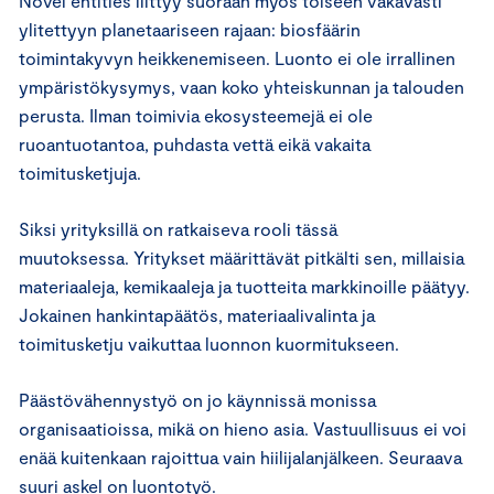
Novel entities liittyy suoraan myös toiseen vakavasti
ylitettyyn planetaariseen rajaan: biosfäärin
toimintakyvyn heikkenemiseen. Luonto ei ole irrallinen
ympäristökysymys, vaan koko yhteiskunnan ja talouden
perusta. Ilman toimivia ekosysteemejä ei ole
ruoantuotantoa, puhdasta vettä eikä vakaita
toimitusketjuja.
Siksi yrityksillä on ratkaiseva rooli tässä
muutoksessa. Yritykset määrittävät pitkälti sen, millaisia
materiaaleja, kemikaaleja ja tuotteita markkinoille päätyy.
Jokainen hankintapäätös, materiaalivalinta ja
toimitusketju vaikuttaa luonnon kuormitukseen.
Päästövähennystyö on jo käynnissä monissa
organisaatioissa, mikä on hieno asia. Vastuullisuus ei voi
enää kuitenkaan rajoittua vain hiilijalanjälkeen. Seuraava
suuri askel on luontotyö.