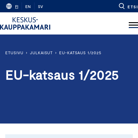
Skip
FI
EN
SV
ETSI
to
content
ETUSIVU
›
JULKAISUT
›
EU-KATSAUS 1/2025
EU-katsaus 1/2025