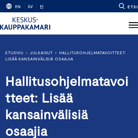
Skip
EN
SV
FI
ETSI
to
content
ETUSIVU
›
JULKAISUT
›
HALLITUSOHJELMATAVOITTEET:
LISÄÄ KANSAINVÄLISIÄ OSAAJIA
Hallitusohjelmatavoi
tteet: Lisää
kansainvälisiä
osaajia