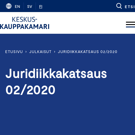
Skip
EN
SV
FI
ETSI
to
content
ETUSIVU
›
JULKAISUT
›
JURIDIIKKAKATSAUS 02/2020
Juridiikkakatsaus
02/2020