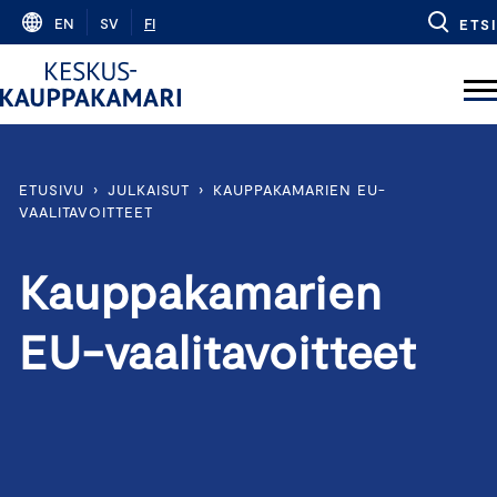
Skip
EN
SV
FI
ETSI
to
content
ETUSIVU
›
JULKAISUT
›
KAUPPAKAMARIEN EU-
VAALITAVOITTEET
Kauppakamarien
EU-vaalitavoitteet