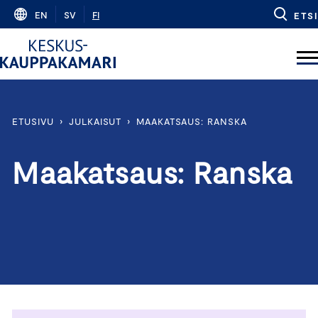
Skip
EN
SV
FI
ETSI
to
content
ETUSIVU
›
JULKAISUT
›
MAAKATSAUS: RANSKA
Maakatsaus: Ranska