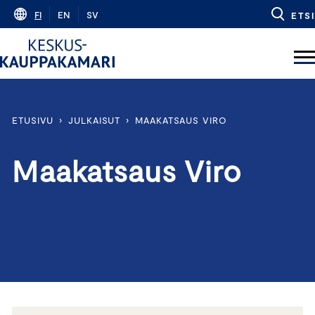
Skip
FI
EN
SV
ETSI
to
content
ETUSIVU
›
JULKAISUT
›
MAAKATSAUS VIRO
Maakatsaus Viro