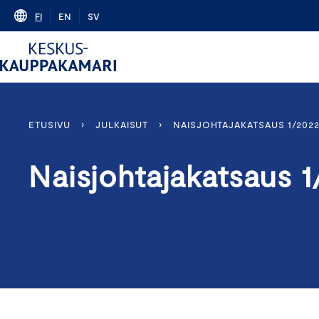
Skip
FI
EN
SV
to
content
ETUSIVU
›
JULKAISUT
›
NAISJOHTAJAKATSAUS 1/202
Naisjohtajakatsaus 