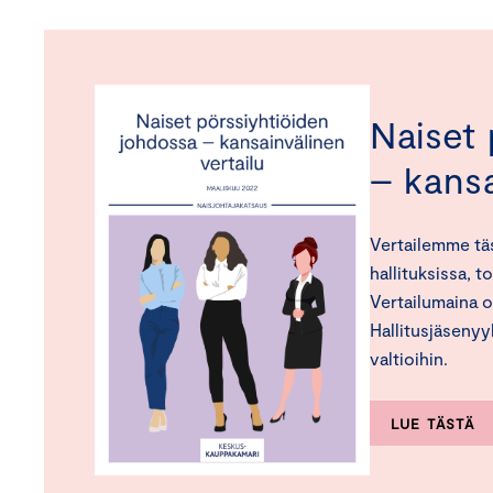
Naiset
– kansa
Vertailemme tä
hallituksissa, t
Vertailumaina o
Hallitusjäseny
valtioihin.
LUE TÄSTÄ