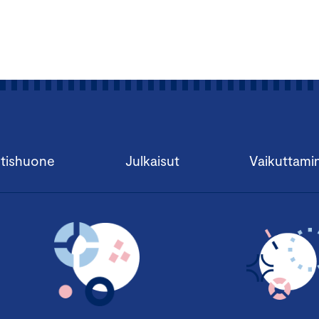
tishuone
Julkaisut
Vaikuttami