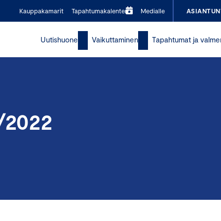
Kauppakamarit
Tapahtumakalenteri
Medialle
ASIANTUN
Uutishuone
Vaikuttaminen
Tapahtumat ja valme
2
1/2022