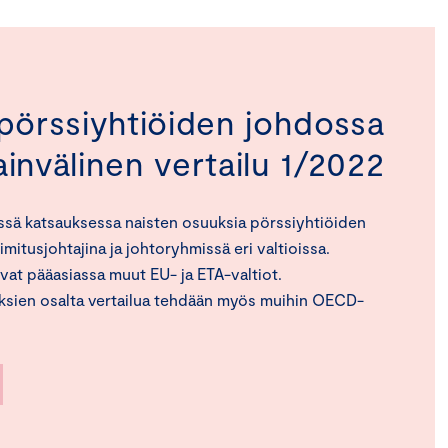
 pörssiyhtiöiden johdossa
invälinen vertailu 1/2022
ssä katsauksessa naisten osuuksia pörssiyhtiöiden
oimitusjohtajina ja johtoryhmissä eri valtioissa.
vat pääasiassa muut EU- ja ETA-valtiot.
yksien osalta vertailua tehdään myös muihin OECD-