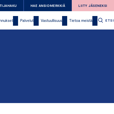
TIJAHAKU
HAE ANSIOMERKKIÄ
LIITY JÄSENEKSI
nnukset
Palvelut
Vastuullisuus
Tietoa meistä
ETSI