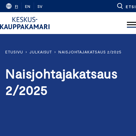
Skip
FI
EN
SV
ETSI
to
content
ETUSIVU
›
JULKAISUT
›
NAISJOHTAJAKATSAUS 2/2025
Naisjohtajakatsaus
2/2025