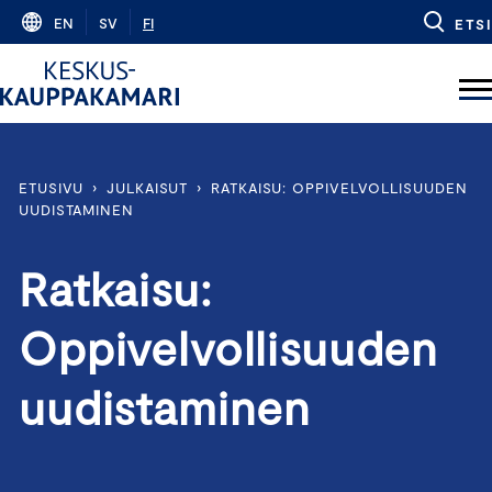
Skip
EN
SV
FI
ETSI
to
content
ETUSIVU
›
JULKAISUT
›
RATKAISU: OPPIVELVOLLISUUDEN
UUDISTAMINEN
Ratkaisu:
Oppivelvollisuuden
uudistaminen