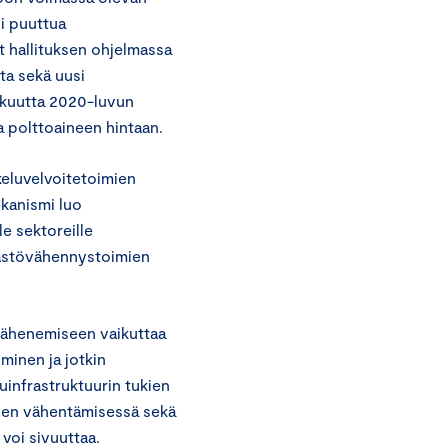
i puuttua
t hallituksen ohjelmassa
ta sekä uusi
kkuutta 2020-luvun
a polttoaineen hintaan.
eluvelvoitetoimien
ekanismi luo
e sektoreille
äästövähennystoimien
vähenemiseen vaikuttaa
minen ja jotkin
luinfrastruktuurin tukien
öjen vähentämisessä sekä
voi sivuuttaa.