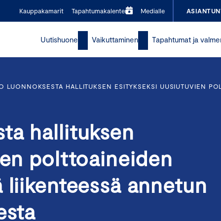
Kauppakamarit
Tapahtumakalenteri
Medialle
ASIANTUN
Uutishuone
Vaikuttaminen
Tapahtumat ja valme
O LUONNOKSESTA HALLITUKSEN ESITYKSEKSI UUSIUTUVIEN POL
ta hallituksen
ien polttoaineiden
 liikenteessä annetun
esta