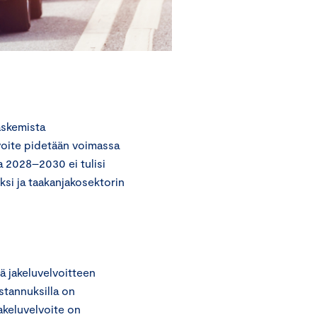
askemista
lvoite pidetään voimassa
 2028–2030 ei tulisi
si ja taakanjakosektorin
ä jakeluvelvoitteen
ustannuksilla on
akeluvelvoite on