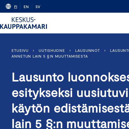
Skip
FI
EN
SV
to
content
ETUSIVU
›
UUTISHUONE
›
LAUSUNNOT
›
LAUSUNT
ANNETUN LAIN 5 §:N MUUTTAMISESTA
Lausunto luonnokses
esitykseksi uusiutuv
käytön edistämisestä
lain 5 §:n muuttamis