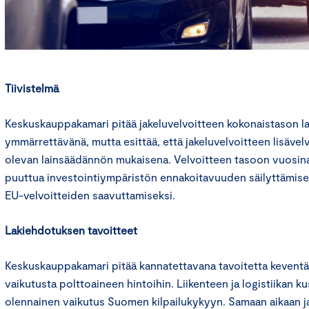
Tiivistelmä
Keskuskauppakamari pitää jakeluvelvoitteen kokonaistason l
ymmärrettävänä, mutta esittää, että jakeluvelvoitteen lisäve
olevan lainsäädännön mukaisena. Velvoitteen tasoon vuosina
puuttua investointiympäristön ennakoitavuuden säilyttämisek
EU-velvoitteiden saavuttamiseksi.
Lakiehdotuksen tavoitteet
Keskuskauppakamari pitää kannatettavana tavoitetta keventä
vaikutusta polttoaineen hintoihin. Liikenteen ja logistiikan k
olennainen vaikutus Suomen kilpailukykyyn. Samaan aikaan j