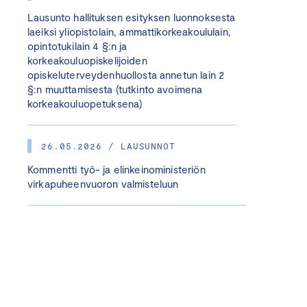
Lausunto hallituksen esityksen luonnoksesta
laeiksi yliopistolain, ammattikorkeakoululain,
opintotukilain 4 §:n ja
korkeakouluopiskelijoiden
opiskeluterveydenhuollosta annetun lain 2
§:n muuttamisesta (tutkinto avoimena
korkeakouluopetuksena)
26.05.2026 / LAUSUNNOT
Kommentti työ- ja elinkeinoministeriön
virkapuheenvuoron valmisteluun