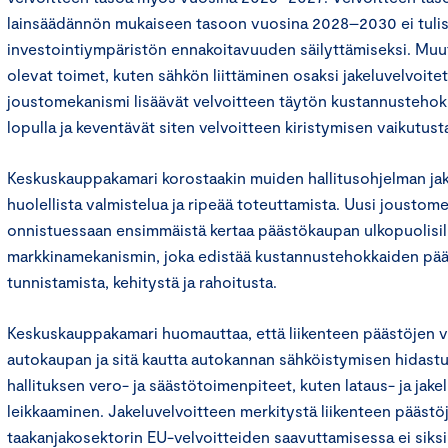
lainsäädännön mukaiseen tasoon vuosina 2028–2030 ei tulis
investointiympäristön ennakoitavuuden säilyttämiseksi. Muu
olevat toimet, kuten sähkön liittäminen osaksi jakeluvelvoitet
joustomekanismi lisäävät velvoitteen täytön kustannusteho
lopulla ja keventävät siten velvoitteen kiristymisen vaikutust
Keskuskauppakamari korostaakin muiden hallitusohjelman jak
huolellista valmistelua ja ripeää toteuttamista. Uusi joustom
onnistuessaan ensimmäistä kertaa päästökaupan ulkopuolisill
markkinamekanismin, joka edistää kustannustehokkaiden p
tunnistamista, kehitystä ja rahoitusta.
Keskuskauppakamari huomauttaa, että liikenteen päästöjen 
autokaupan ja sitä kautta autokannan sähköistymisen hidastu
hallituksen vero- ja säästötoimenpiteet, kuten lataus- ja jake
leikkaaminen. Jakeluvelvoitteen merkitystä liikenteen pääst
taakanjakosektorin EU-velvoitteiden saavuttamisessa ei siksi 