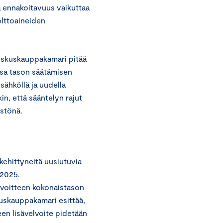
a ennakoitavuus vaikuttaa
olttoaineiden
Keskuskauppakamari pitää
ssa tason säätämisen
sähköllä ja uudella
n, että sääntelyn rajut
stönä.
 kehittyneitä uusiutuvia
 2025.
lvoitteen kokonaistason
uskauppakamari esittää,
een lisävelvoite pidetään