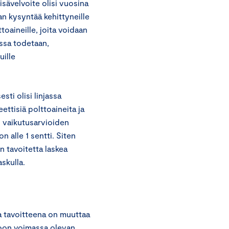
sävelvoite olisi vuosina
an kysyntää kehittyneille
toaineille, joita voidaan
issa todetaan,
uille
ti olisi linjassa
ettisiä polttoaineita ja
n vaikutusarvioiden
 alle 1 sentti. Siten
n tavoitetta laskea
skulla.
sa tavoitteena on muuttaa
oon voimassa olevan