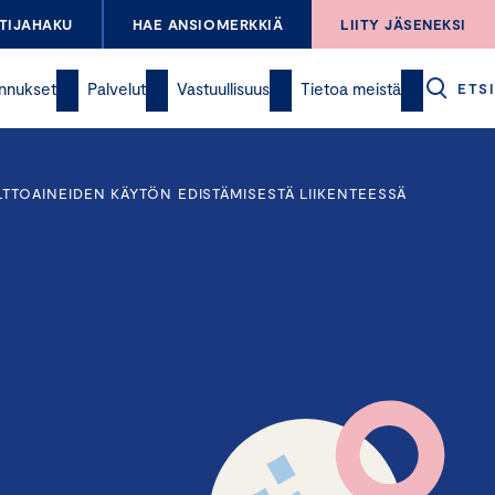
TIJAHAKU
HAE ANSIOMERKKIÄ
LIITY JÄSENEKSI
nnukset
Palvelut
Vastuullisuus
Tietoa meistä
ETSI
TTOAINEIDEN KÄYTÖN EDISTÄMISESTÄ LIIKENTEESSÄ