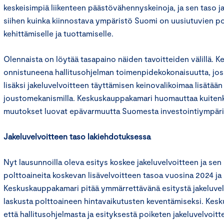
keskeisimpiä liikenteen päästövähennyskeinoja, ja sen taso j
siihen kuinka kiinnostava ympäristö Suomi on uusiutuvien p
kehittämiselle ja tuottamiselle.
Olennaista on löytää tasapaino näiden tavoitteiden välillä. 
onnistuneena hallitusohjelman toimenpidekokonaisuutta, jo
lisäksi jakeluvelvoitteen täyttämisen keinovalikoimaa lisätään 
joustomekanismilla. Keskuskauppakamari huomauttaa kuitenki
muutokset luovat epävarmuutta Suomesta investointiympäri
Jakeluvelvoitteen taso lakiehdotuksessa
Nyt lausunnoilla oleva esitys koskee jakeluvelvoitteen ja sen
polttoaineita koskevan lisävelvoitteen tasoa vuosina 2024 ja
Keskuskauppakamari pitää ymmärrettävänä esitystä jakeluve
laskusta polttoaineen hintavaikutusten keventämiseksi. Kesk
että hallitusohjelmasta ja esityksestä poiketen jakeluvelvoitt