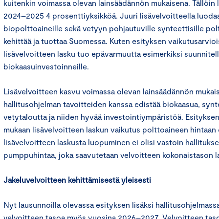
kuitenkin voimassa olevan lainsäädännön mukaisena. Tällöin li
2024–2025 4 prosenttiyksikköä. Juuri lisävelvoitteella luoda
biopolttoaineille sekä vetyyn pohjautuville synteettisille polt
kehittää ja tuottaa Suomessa. Kuten esityksen vaikutusarvio
lisävelvoitteen lasku tuo epävarmuutta esimerkiksi suunnitell
biokaasuinvestoinneille.
Lisävelvoitteen kasvu voimassa olevan lainsäädännön mukaises
hallitusohjelman tavoitteiden kanssa edistää biokaasua, synte
vetytaloutta ja niiden hyvää investointiympäristöä. Esitykse
mukaan lisävelvoitteen laskun vaikutus polttoaineen hintaan on
lisävelvoitteen laskusta luopuminen ei olisi vastoin hallitukse
pumppuhintaa, joka saavutetaan velvoitteen kokonaistason la
Jakeluvelvoitteen kehittämisestä yleisesti
Nyt lausunnoilla olevassa esityksen lisäksi hallitusohjelmas
velvoitteen tasoa myös vuosina 2026–2027. Velvoitteen tas