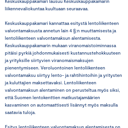
Keskuskauppakamari lausuu Keskuskauppakamarin
liikennevaliokuntaa kuultuaan seuraavaa.
Keskuskauppakamari kannattaa esitystä lentoliikenteen
valvontamaksusta annetun lain 4 §:n muuttamisesta ja
lentoliikenteen valvontamaksun alentamisesta.
Keskuskauppakamarin mukaan viranomaistoiminnassa
pitäisi pyrkiä johdonmukaisesti kustannustehokkuuteen
ja yrityksille siirtyvien viranomaismaksujen
pienentymiseen. Veroluontoinen lentoliikenteen
valvontamaksu siirtyy lento- ja rahtihintoihin ja yritysten
ja kuluttajien maksettavaksi. Lentoliikenteen
valvontamaksun alentaminen on perusteltua myös siksi,
että Suomen lentokenttien matkustajamäärien
kasvaminen on automaattisesti lisännyt myös maksulla
saatavia tuloja.
Esitys lentoliikenteen valvontamaksun alentamisesta on