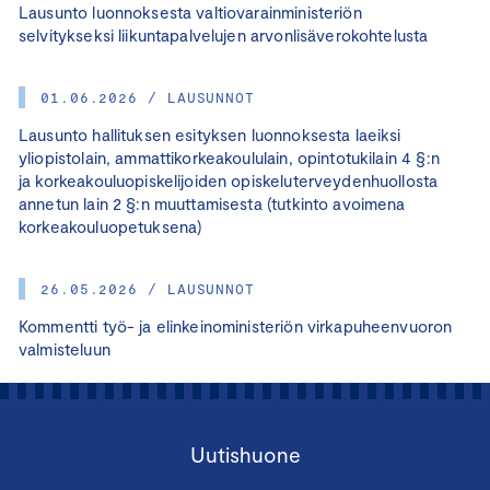
Lausunto luonnoksesta valtiovarainministeriön
selvitykseksi liikuntapalvelujen arvonlisäverokohtelusta
01.06.2026 / LAUSUNNOT
Lausunto hallituksen esityksen luonnoksesta laeiksi
yliopistolain, ammattikorkeakoululain, opintotukilain 4 §:n
ja korkeakouluopiskelijoiden opiskeluterveydenhuollosta
annetun lain 2 §:n muuttamisesta (tutkinto avoimena
korkeakouluopetuksena)
26.05.2026 / LAUSUNNOT
Kommentti työ- ja elinkeinoministeriön virkapuheenvuoron
valmisteluun
Uutishuone