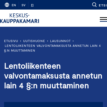
Skip
EN
SV
FI
ETSI
to
content
ETUSIVU
›
UUTISHUONE
›
LAUSUNNOT
›
LENTOLIIKENTEEN VALVONTAMAKSUSTA ANNETUN LAIN 4
§:N MUUTTAMINEN
Lentoliikenteen
valvontamaksusta annetun
lain 4 §:n muuttaminen