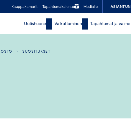
Kauppakamarit
Tapahtumakalenteri
Medialle
ASIANTUN
Uutishuone
Vaikuttaminen
Tapahtumat ja valme
VOSTO
›
SUOSITUKSET