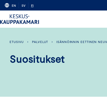
Skip
EN
SV
FI
to
content
ETUSIVU
›
PALVELUT
›
ISÄNNÖINNIN EETTINEN NEU
Suositukset