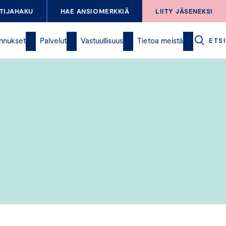
TIJAHAKU
HAE ANSIOMERKKIÄ
LIITY JÄSENEKSI
nnukset
Palvelut
Vastuullisuus
Tietoa meistä
ETSI