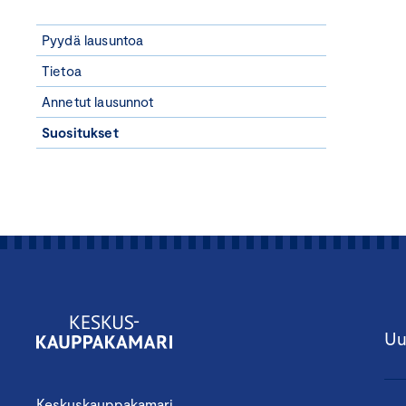
Pyydä lausuntoa
Tietoa
Annetut lausunnot
Suositukset
Uu
Keskuskauppakamari