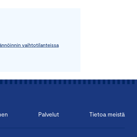
ännöinnin vaihtotilanteissa
nen
Palvelut
Tietoa meistä