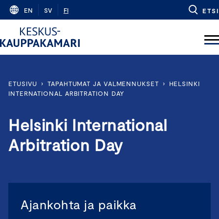
Skip
EN
SV
FI
ETSI
to
content
ETUSIVU
›
TAPAHTUMAT JA VALMENNUKSET
›
HELSINKI
INTERNATIONAL ARBITRATION DAY
Helsinki International
Arbitration Day
Ajankohta ja paikka