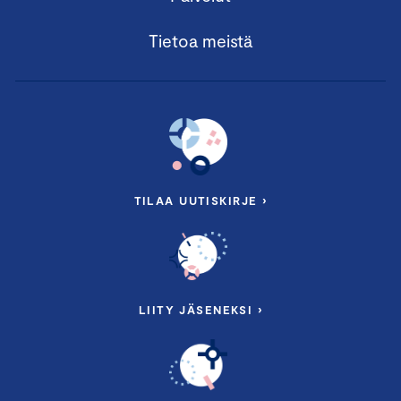
Keskiviikko 8.10.2025 klo 9.00 – 11.30
Scandic Grand Central, Vilhonkatu 13, 00100
Tietoa meistä
Helsinki
Seminaarin teemoina:
–
Yritysten toimintaympäristön muutos
– Työelämän muutos
– Ryhmäkeskustelu ja reflektointi; kuinka
toimintaympäristön ja työelämän muutokset
TILAA UUTISKIRJE ›
näkyvät osallistujayrityksissä?
Puhumassa mm.:
LIITY JÄSENEKSI ›
Pääjohtaja
Antti Koivula
, Työterveyslaitos
Työ- ja organisaatiopsykologi
Karoliina Mellanen
,
Mellanen Consulting