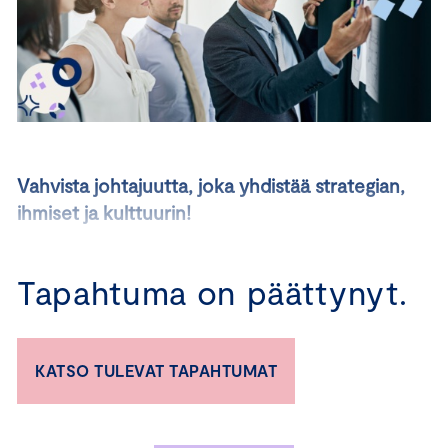
Vahvista johtajuutta, joka yhdistää strategian,
ihmiset ja kulttuurin!
8.10.2025 I 3.11.2025 I 2.12.2025
Tapahtuma on päättynyt.
Menestyksekäs strategia vaatii muutakin kuin suunnan –
se vaatii osaamista, ihmisiä ja yhteisöllisyyttä sekä kykyä
johtaa muutosta. Keskuskauppakamarin uusi
KATSO TULEVAT TAPAHTUMAT
Yritysjohdon valmennus syventyy osaamisen johtamisen
ja muutoskyvykkyyden ytimeen.