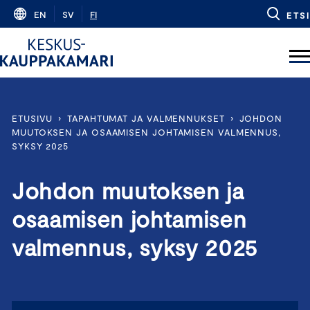
Skip
EN
SV
FI
ETSI
to
content
ETUSIVU
›
TAPAHTUMAT JA VALMENNUKSET
›
JOHDON
MUUTOKSEN JA OSAAMISEN JOHTAMISEN VALMENNUS,
SYKSY 2025
Johdon muutoksen ja
osaamisen johtamisen
valmennus, syksy 2025