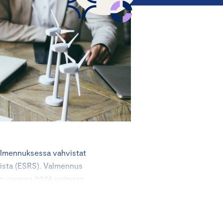
lmennuksessa vahvistat
ista (ESRS). Valmennus
sen vuonna 2024 voimaan
ritysesimerkkejä
 edistää yrityksen