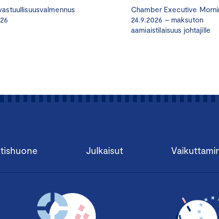
astuullisuusvalmennus
Chamber Executive Morni
026
24.9.2026 – maksuton
8.30 I
lmoittautuminen ja aamukahvia tarjolla
aamiaistilaisuus johtajille
9.00
Tervetuloa, avaussanat ja osallistujien esittäytymiski
Vastuullisuusasiantuntija
Jussi Hakanen
, Keskuskauppaka
9.15
Kestävyysraportointistandardien läpikäynti
Senior Advisor, EFRAG Connectivity Advisory Panel Me
10.00
Kaksoisolennaisuusanalyysi ja käytännön vinkit
Toimitusjohtaja
Leo Stranius
, Third Rock
tishuone
Julkaisut
Vaikuttami
10.45
Tauko
11.00
Yrityscase
Vastuullisuusjohtaja
Ida Lindroos
, Keskisuomalainen Oyj