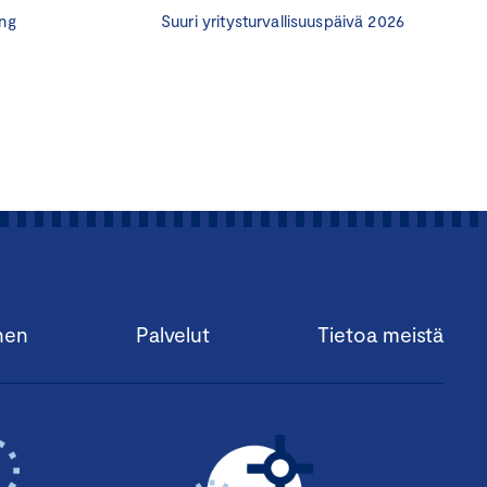
ng
Suuri yritysturvallisuuspäivä 2026
erros
mari
mber
Sirkku Palmuaro
nen
Palvelut
Tietoa meistä