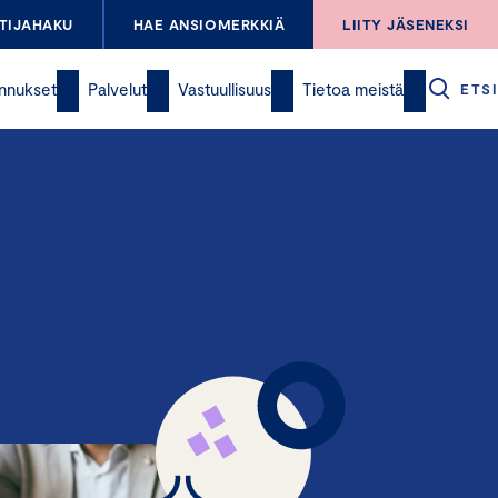
TIJAHAKU
HAE ANSIOMERKKIÄ
LIITY JÄSENEKSI
nnukset
Palvelut
Vastuullisuus
Tietoa meistä
ETSI