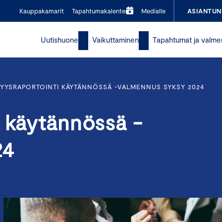
Kauppakamarit
Tapahtumakalenteri
Medialle
ASIANTUN
Uutishuone
Vaikuttaminen
Tapahtumat ja valme
YYSRAPORTOINTI KÄYTÄNNÖSSÄ -VALMENNUS SYKSY 2024
i käytännössä -
24