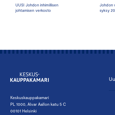
UUSI Johdon inhimillisen
Johdon v
johtamisen verkosto
syksy 2
Uu
Keskuskauppakamari
PL 1000, Alvar Aallon katu 5 C
00101 Helsinki