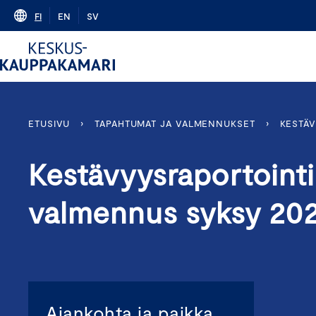
Skip
FI
EN
SV
to
content
ETUSIVU
›
TAPAHTUMAT JA VALMENNUKSET
›
KESTÄV
Kestävyysraportoint
valmennus syksy 20
Ajankohta ja paikka