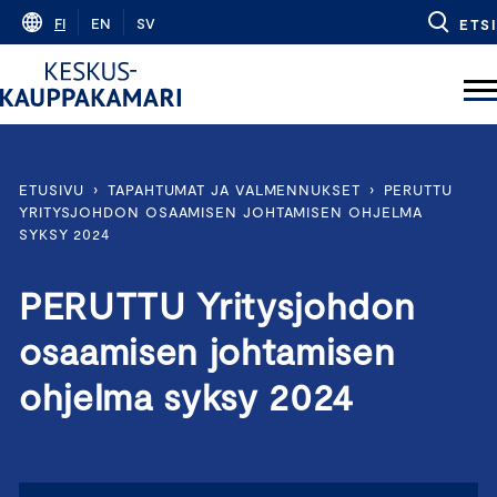
Skip
FI
EN
SV
ETSI
to
content
ETUSIVU
›
TAPAHTUMAT JA VALMENNUKSET
›
PERUTTU
YRITYSJOHDON OSAAMISEN JOHTAMISEN OHJELMA
SYKSY 2024
PERUTTU Yritysjohdon
osaamisen johtamisen
ohjelma syksy 2024