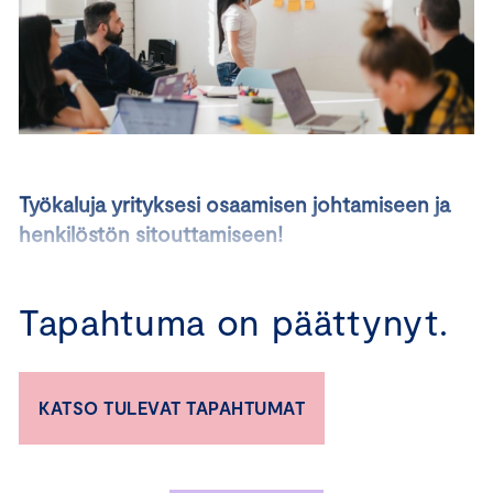
Työkaluja yrityksesi osaamisen johtamiseen ja
henkilöstön sitouttamiseen!
10.10.2024 I 13.11.2024 I 3.12.2024
Tapahtuma on päättynyt.
Osaava henkilöstö on yritysten merkittävin kilpailuetu,
mutta näkyykö se yritysten johtamisessa ja
prioriteeteissa? Kilpailu osaajista kiristyy, Suomen
KATSO TULEVAT TAPAHTUMAT
väestö moninaistuu ja seuraavat sukupolvet astuvat
työmarkkinoille uusin odotuksin. Samalla muuttuvat
työnteon muodot ja paikat, ja verkostomainen työnteko