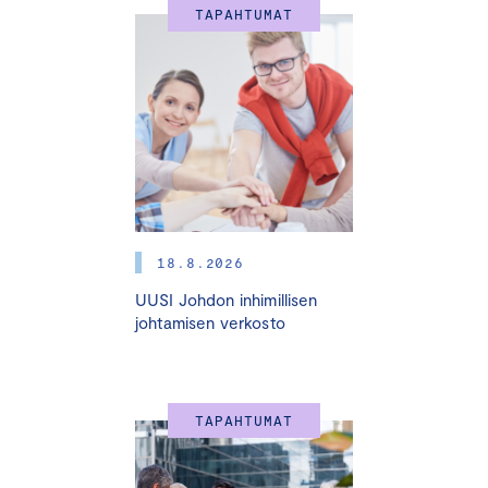
TAPAHTUMAT
lisääntyy. Kun tekoäly vielä laittaa rytinällä tietotyötä
uuteen uskoon, on soppa valmis. Kuinka pysyä
muutoksessa mukana – entä kuinka johtaa sitä edeltä?
Osallistumalla Yritysjohdon osaamisen johtamisen
ohjelmaan pääset kehittämään ajatteluasi siitä, kuinka
varmistaa osaava, sitoutunut ja tuloksentekokykyinen
henkilöstö yritykseesi myös tulevaisuudessa.
18.8.2026
Yritysjohdon osaamisen johtamisen ohjelma:
UUSI Johdon inhimillisen
johtamisen verkosto
Avaa työelämän, työhön sitoutumisen ja työnteon
tapojen muutosta konkreettisten esimerkkien
valossa
Antaa yritysjohdolle työkaluja osaamisen
TAPAHTUMAT
johtamiseen ja niin kotimaisiin kuin kansainvälisiin
rekrytointeihin