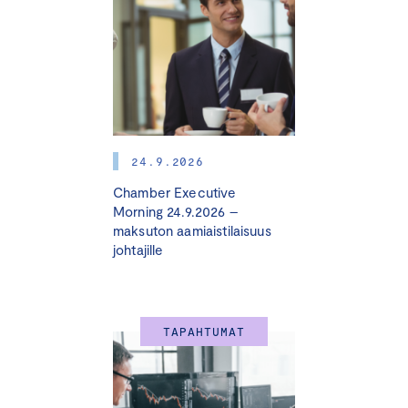
Valmennuksia järjestetään
keväällä 2025 viidellä paikkakunnalla.
Toteutamme valmennuksen yhteistyössä OP:n kanssa.
OP tarjoaa yritysasiakkailleen ainutlaatuisen tilaisuuden
24.9.2026
saada tämä valmennus puoleen hintaan! Nyt kannattaa
Chamber Executive
siis osallistua ja lähteä työstämään vastuullisuutta
Morning 24.9.2026 –
konkretian tasolle.
maksuton aamiaistilaisuus
johtajille
Ota askel kohti vastuullisuutta,
TAPAHTUMAT
joka tarjoaa yrityksellesi selkeää
etua markkinoilla.