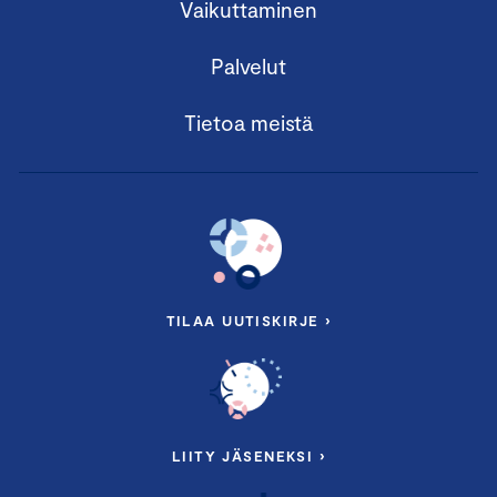
ennakkoilmoittautumista. Tietoiskussa on varattu aikaa
Vaikuttaminen
osallistujien kysymyksille.
Palvelut
Tietoa meistä
TILAA UUTISKIRJE ›
LIITY JÄSENEKSI ›