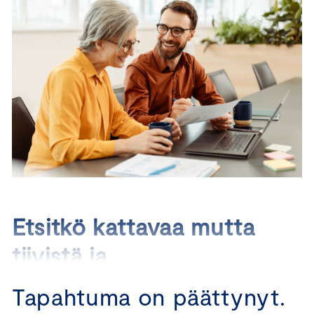
Etsitkö kattavaa mutta
tiivistä ja
käytännönläheistä
Tapahtuma on päättynyt.
valmennusta