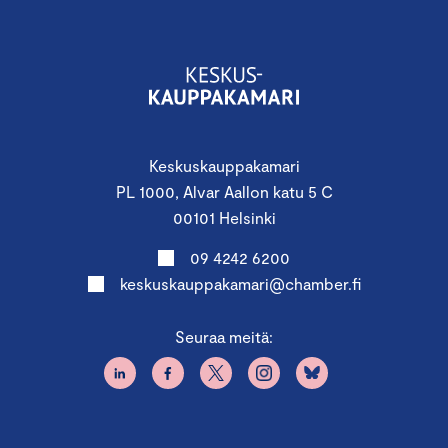
Kiinnostaako osallistuminen myös
Suureen
Keskuskauppakamari
vientipäivään
10.2.2026?
PL 1000, Alvar Aallon katu 5 C
Pyydä tarjous kahden tapahtuman yhteishinnasta:
00101 Helsinki
tomi.makinen@chamber.fi
09 4242 6200
keskuskauppakamari@chamber.fi
Seuraa meitä:
YHTEISTYÖSSÄ: