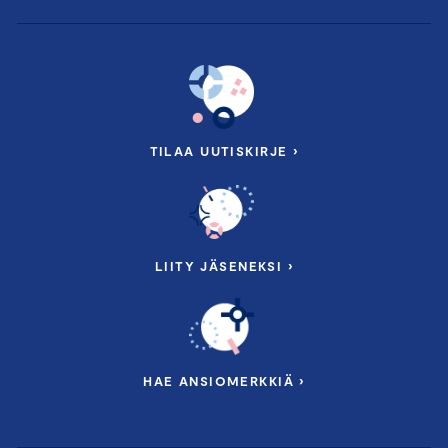
Anne Horttanainen,
toimitusjohtaja, Pääomasijoittajat ry.
16.45 Yhteenveto, jonka jälkeen myös aikaa
verkostoitumiselle lasillisen ja musiikin äärellä
Pidätämme oikeuden muutoksiin.
TILAA UUTISKIRJE ›
Tilaisuuden moderoi toimittaja
Nina Rahkola
.
LIITY JÄSENEKSI ›
HAE ANSIOMERKKIÄ ›