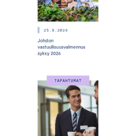
Ohjelmarunko 11.2.2026:
11.30 Rekisteröityminen & lounas
25.8.2026
Johdon
12.30 Tervetuloa
vastuullisuusvalmennus
syksy 2026
12.40 Avaussanat
Sari Multala
, ympäristö- ja ilmastoministeri
TAPAHTUMAT
13.00 Mikä on Suomen ilmasto- ja energiapolitiikan
suunta? – Kohti vuoden 2027 eduskuntavaaleja
Keskustelemassa:
Eveliina Heinäluoma
, Kansanedustaja, SDP
Oras Tynkkynen
, Kansanedustaja, Vihreät
Hanna Kosonen
, Kansanedustaja, Keskusta