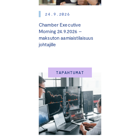
13.30 Alustuspuheenvuoro energiaturvallisuudesta
24.9.2026
Samu Paukkunen
, apulaisjohtaja, Ulkopoliittinen
Chamber Executive
Instituutti
Morning 24.9.2026 –
maksuton aamiaistilaisuus
13.55 Energiaturvallisuus – Miten turvataan kriittinen
johtajille
infra sekä huolehditaan energian toimitusvarmuudesta?
Keskustelemassa:
TAPAHTUMAT
Marius af Schultén,
osakas, asianajaja, ympäristö,
energia ja vihreä siirtymä, Castrén & Snellman
Jorma Myllymäki,
toimitusjohtaja, Elenia
Marko Janhunen
, yhteiskuntasuhdejohtaja, Gasgrid
14.30 Verkostoiva kahvitauko
15.00 Puhtaiden ratkaisujen sisämarkkinat: Euroopan