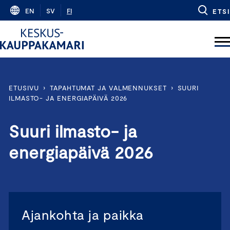
Skip
EN
SV
FI
ETSI
to
content
ETUSIVU
›
TAPAHTUMAT JA VALMENNUKSET
›
SUURI
ILMASTO- JA ENERGIAPÄIVÄ 2026
Suuri ilmasto- ja
energiapäivä 2026
Ajankohta ja paikka