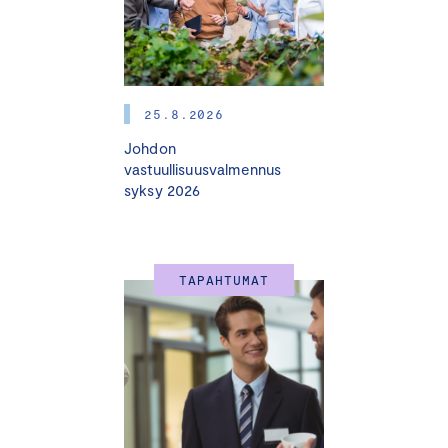
vanhempi neuvonantaja, entinen
puolustusministeri
Stefan Wallin.
Vuoden 2026 tapahtumassa keskitymme erityisesti
25.8.2026
näihin teemoihin:
Johdon
vastuullisuusvalmennus
Geopoliittinen maailmantilanne
syksy 2026
Vahva, resilientti ja kansainvälinen Suomi
Monialainen turvallisuus & näkymättömät uhat
Puolustusliitto Nato maailman muuttuvassa
TAPAHTUMAT
pelikentässä
Eurooppalaisen ja suomalaisen
puolustusteollisuuden ylös nostaminen
Tapahtuman juontajana ja moderaattorina toimii
vanhempi neuvonantaja, entinen puolustusministeri
Stefan Wallin.