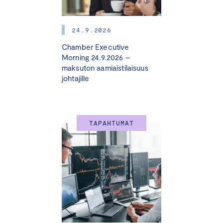
Ohjelma:
24.9.2026
Chamber Executive
11.15 Rekisteröityminen & lounas
Morning 24.9.2026 –
maksuton aamiaistilaisuus
12.15 Tervetuloa
johtajille
12.20 Tilaisuuden avaus
Juho Romakkaniemi
, toimitusjohtaja,
TAPAHTUMAT
Keskuskauppakamari
12.30 Monialainen turvallisuus -paneelikeskustelu
Keskustelijoina:
Jaakko Pekki,
johtaja, operatiivinen osasto,
Huoltovarmuuskeskus
Ilkka Koskimäki,
poliisiylijohtaja, Poliisihallitus