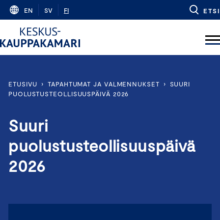
Skip
EN
SV
FI
ETSI
to
content
ETUSIVU
›
TAPAHTUMAT JA VALMENNUKSET
›
SUURI
PUOLUSTUSTEOLLISUUSPÄIVÄ 2026
Suuri
puolustusteollisuuspäivä
2026