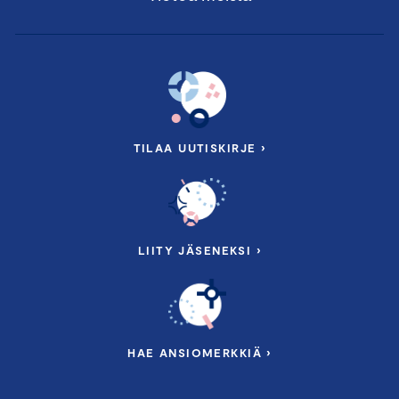
Tarja Jaakkola
, Apulaispääsihteeri, NATO
14.55 Eurooppalaisen ja suomalaisen
puolustusteollisuuden ylös nostaminen
Keskustelemassa:
Petri Toljamo,
toimitusjohtaja, Bittium
TILAA UUTISKIRJE ›
Tero Silvola,
president, CEO, Modirum
Kirsi Kokko,
Head of Defence & Digital Resilence,
Business Finland
Markku Korhonen
, toimitusjohtaja, Kongsberg Defence
LIITY JÄSENEKSI ›
15.25 Siviilipuolen innovaatioista puolustusalan
sovelluksiin
Kalle Härkki,
toimitusjohtaja, VTT
HAE ANSIOMERKKIÄ ›
15.35 Tauko