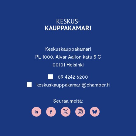
tomi.makinen@chamber.fi tai puh 050-346 3300,
räätälöidään kumppanuus teidän tarpeisiinne
sopivaksi.
Tarjoamme päivään myös erikokoisia
osallistumispaketteja.
Keskuskauppakamari
Pyydä tarjous: ilona.broijer@chamber.fi
PL 1000, Alvar Aallon katu 5 C
00101 Helsinki
09 4242 6200
keskuskauppakamari@chamber.fi
Pidätämme oikeuden muutoksiin.
Seuraa meitä:
Peruutusehdot:
K
uluton peruutus on mahdollinen
viimeistään seitsemän vuorokautta ennen
seminaaripäivää. Peruutuksen tapahtuessa tämän jälkeen,
veloitetaan koko seminaarin hinta. Paikan voi tarvittaessa