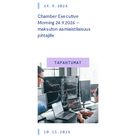
13.30 Digisääntely ja kilpailukyky
24.9.2026
Chamber Executive
Pauli Takki
, Legal and Compliance Counsel, Elisa
Morning 24.9.2026 –
maksuton aamiaistilaisuus
Pessi Honkasalo
, partner, Krogerus
johtajille
14.00 Kahvitauko
TAPAHTUMAT
14.30 Ajankohtaiskatsaus yhtiö- ja
rahoitusmarkkinasääntelyyn
Ville Kajala
, johtava asiantuntija, yhtiö- ja
arvopaperimarkkinaoikeus, Keskuskauppakamari
15.15 Geopolitiikan riskit -paneeli
Alustuspuheenvuoron pitää
Jarno Limnéll
,
kansanedustaja
10.11.2026