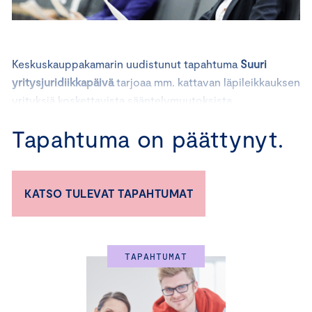
Keskuskauppakamarin uudistunut tapahtuma
Suuri
yritysjuridiikkapäivä
tarjoaa mm. kattavan läpileikkauksen
yrityksiä koskettavista sääntelymuutoksista.
Kaikenkokoisille yrityksille erittäin ajankohtaisiin
Tapahtuma on päättynyt.
teemoihin johdattavat huippuasiantuntijat. Voit
osallistua tapahtumaan paikan päällä Helsingissä tai
etäyhteyden välityksellä.
KATSO TULEVAT TAPAHTUMAT
Miksi osallistua?
TAPAHTUMAT
Saat ajankohtaisen katsauksen yrityksiä koskeviin