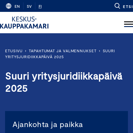
Skip
EN
SV
FI
ETSI
to
content
ETUSIVU
›
TAPAHTUMAT JA VALMENNUKSET
›
SUURI
YRITYSJURIDIIKKAPÄIVÄ 2025
Suuri yritysjuridiikkapäivä
2025
Ajankohta ja paikka