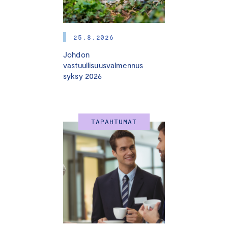
Voit osallistua paikan päällä Helsingissä tai
etäyhteydellä.
25.8.2026
Johdon
vastuullisuusvalmennus
syksy 2026
OHJELMA
12.00 Verkostoitumislounas
TAPAHTUMAT
13.00 Tilaisuuden avaus
13.10 Onko EU:n suhtautuminen sääntelyyn muuttunut?
Nina Rahkolan
haastattelussa
Aura Salla
,
europarlamentaarikko