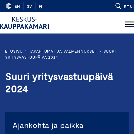
Skip
EN
SV
FI
ETSI
to
content
ETUSIVU
›
TAPAHTUMAT JA VALMENNUKSET
›
SUURI
YRITYSVASTUUPÄIVÄ 2024
Suuri yritysvastuupäivä
2024
Ajankohta ja paikka