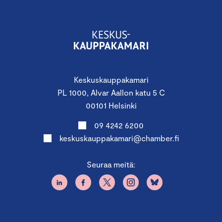
Hyödynnä edulliset osallistumispaketit
Tarjoamme päivään erikokoisia
osallistumispaketteja. Osallistua voi paikan päällä,
etänä tai hybridimuodolla. Pyydä tarjous:
Keskuskauppakamari
anne.pakkanen@chamber.fi
PL 1000, Alvar Aallon katu 5 C
00101 Helsinki
09 4242 6200
Kiinnostaako osallistuminen myös
Suureen
keskuskauppakamari@chamber.fi
yritysjuridiikkapäivään
12.11.2024?
Pyydä tarjous kahden tapahtuman yhteishinnasta:
Seuraa meitä:
anne.pakkanen@chamber.fi