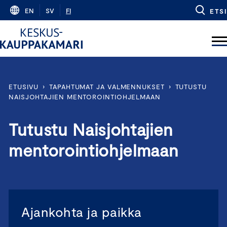
Skip
EN
SV
FI
ETSI
to
content
ETUSIVU
›
TAPAHTUMAT JA VALMENNUKSET
›
TUTUSTU
NAISJOHTAJIEN MENTOROINTIOHJELMAAN
Tutustu Naisjohtajien
mentorointiohjelmaan
Ajankohta ja paikka