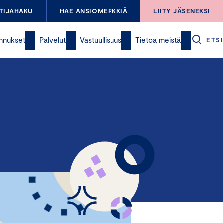
TIJAHAKU
HAE ANSIOMERKKIÄ
LIITY JÄSENEKSI
nnukset
Palvelut
Vastuullisuus
Tietoa meistä
ETSI