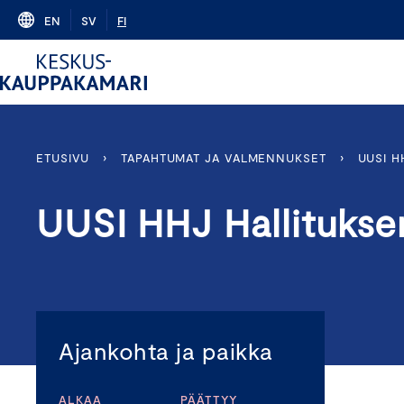
Skip
EN
SV
FI
to
content
ETUSIVU
›
TAPAHTUMAT JA VALMENNUKSET
›
UUSI H
UUSI HHJ Hallituksen
Ajankohta ja paikka
ALKAA
PÄÄTTYY