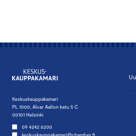
Uu
Keskuskauppakamari
PL 1000, Alvar Aallon katu 5 C
00101 Helsinki
09 4242 6200
keskuskauppakamari@chamber.fi