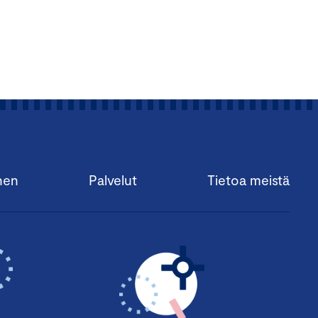
astuista ja
sien tehokkaan
teon tukemisen sekä hyvän
nen
Palvelut
Tietoa meistä