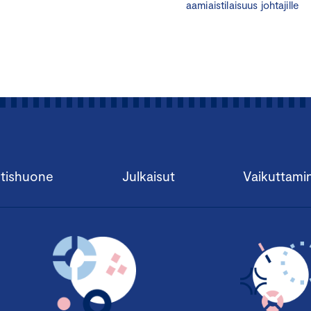
hallitustyöskentelyn käytännöistä sekä sihteerin keskeisistä v
aamiaistilaisuus johtajille
velvollisuuksista. Sisältö kattaa muun muassa kokousproses
organisoinnin, asiakirjojen hallinnan, hallituksen päätöksen
hallintotavan periaatteet.
Koulutuksen sisältö:
Osakeyhtiön hallinto ja hallintaketju
Osakeyhtiön toimielimet
Omistajien, hallituksen ja operatiivisen johdon rooli
tishuone
Julkaisut
Vaikuttami
Toimitusjohtaja ja johtoryhmä
Hallituksen työskentely
Hallituksen velvollisuudet
Hallituksen vastuut
Hallituksen kokouskäytännöt
Hallituksen vuosikello
Hallituksen päätöksenteko
Hallituksen kokouksen pöytäkirja