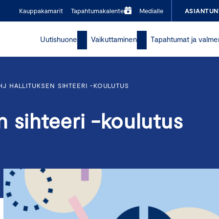
Kauppakamarit
Tapahtumakalenteri
Medialle
ASIANTUN
Uutishuone
Vaikuttaminen
Tapahtumat ja valme
HJ HALLITUKSEN SIHTEERI -KOULUTUS
 sihteeri -koulutus