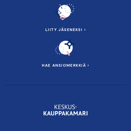
Olennaisuusarvion tulosten purku ja
suositukset
Miten lähteä liikkeelle vastuullisuustyössä?
Vastuullisuusraportointiin liittyvät
LIITY JÄSENEKSI ›
vaatimukset
Työkaluja vastuullisuustyön tueksi
Yrityscase: Vaasan Sähkö Oy
Puhujina mm:
HAE ANSIOMERKKIÄ ›
Vastuullisuusasiantuntija
Jussi Hakanen
,
Keskuskauppakamari
S
trategia- ja yhteiskuntavastuujohtaja
Olli
Arola
, Vaasan Sähkö Oy
Impact Agency Fabrik
Lounas tarjoillaan valmennuksen lomassa.