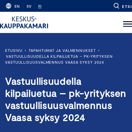
Skip
EN
SV
FI
ETSI
to
content
ETUSIVU
›
TAPAHTUMAT JA VALMENNUKSET
›
VASTUULLISUUDELLA KILPAILUETUA – PK-YRITYKSEN
VASTUULLISUUSVALMENNUS VAASA SYKSY 2024
Vastuullisuudella
kilpailuetua – pk-yrityksen
vastuullisuusvalmennus
Vaasa syksy 2024