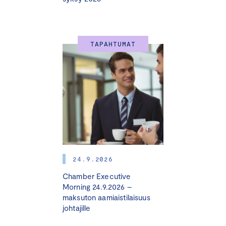
jatkoon.
Valmennus koostuu
kahdesta jaksosta, joiden välissä
TAPAHTUMAT
toteutetaan osallistujayrityksissä vastuullisuuden
olennaisuuskartoitus ja analysoidaan kartoitusten
tulokset. Kartoitusten pohjalta osallistujayritykset
saavat suosituksia vastuullisuustyöhön.
Valmennus on suunnattu
pk-yritysten johdolle,
liiketoimintavastaaville ja päälliköille, valmennuksesta
hyötyvät myös mm. viestinnästä, markkinoinnista ja
tuotannosta vastaavat.
24.9.2026
Koulutuksia toteutetaan ympäri Suomea syksyllä 2024 ja
Chamber Executive
Morning 24.9.2026 –
keväällä 2025.
maksuton aamiaistilaisuus
johtajille
OHJELMA