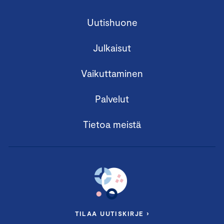
Vastuullisuusasiantuntija
Jussi Hakanen
,
Keskuskauppakamari
Uutishuone
Hallitustyön ja johtamisen
ammattilainen
Katri Sipilä
Julkaisut
Impact Agency Fabrik
Johtaja, myynti ja vastuullisuus,
Samuli
Vaikuttaminen
Kuusisto
, Leinolat Group
Palvelut
Lounas tarjoillaan valmennuksen lomassa.
Tietoa meistä
JAKSO II: Kuinka lähteä liikkeelle
vastuullisuustyössä?
Keskiviikko 11.12.2024 klo 10.00 – 14.00
Vaasa,
OP:n Kukkaistalo, Raastuvankatu 16
TILAA UUTISKIRJE ›