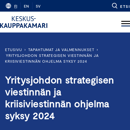
Skip
FI
EN
SV
ETSI
to
content
ETUSIVU
›
TAPAHTUMAT JA VALMENNUKSET
›
YRITYSJOHDON STRATEGISEN VIESTINNÄN JA
KRIISIVIESTINNÄN OHJELMA SYKSY 2024
Yritysjohdon strategisen
viestinnän ja
kriisiviestinnän ohjelma
syksy 2024