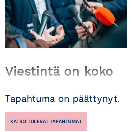
Viestintä on koko
johdon asia ja sen
Tapahtuma on päättynyt.
strategisella
toteutuksella
KATSO TULEVAT TAPAHTUMAT