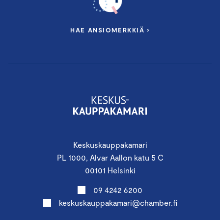
Viestintä- ja vastuullisuusjohtaja
Minttu Vilander
,
Sitowise
HAE ANSIOMERKKIÄ ›
Johdon vastuullisuuskonsultti & yrittäjä
Kaisa
Kurittu
, Ratkaisutoimisto Vinha
Moduuli III: Kun kaikki menee pieleen –
kriisiviestintävalmius pitää yrityksen pinnalla
Keskuskauppakamari
Torstai 28.11.2024 kello 12.00 – 17.00
PL 1000, Alvar Aallon katu 5 C
Keskuskauppakamari, Alvar Aallon katu 5, Helsinki
00101 Helsinki
09 4242 6200
Kun kaikki menee pieleen, kriisiviestintävalmius
keskuskauppakamari@chamber.fi
vähentää tuhoja. Ohjelmassa keskitytään siihen,
kuinka yritys voi valmistautua kriisiin, mitä kriisin