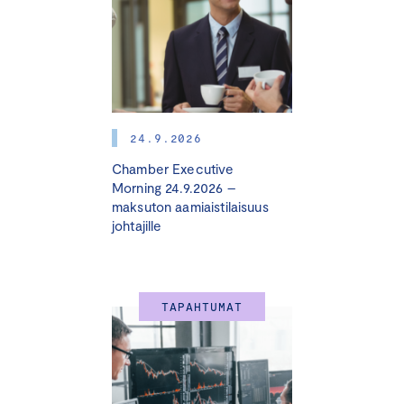
oheisohjelmia ja verkostoitumismahdollisuuksia
ohjelman aikana. Seminaarit järjestetään hybridimallilla,
voit osallistua paikan päällä tai etäyhteydellä. Ohjelmaan
otetaan 30 osallistujaa, paikat täytetään
ilmoittautumisjärjestyksessä.
24.9.2026
Ohjelma on suunnattu yritysten johdolle, johtoryhmiin
Chamber Executive
kuuluville ja tuleville johtoryhmäläisille sekä hallitusten
Morning 24.9.2026 –
jäsenille.
maksuton aamiaistilaisuus
johtajille
Moduuli I: Viestintä yrityksen strategian ytimessä
Tiistai 1.10.2024 kello 12.00 – 17.00
Keskuskauppakamari, Alvar Aallon katu 5, Helsinki
TAPAHTUMAT
Moduulissa keskitytään strategiseen viestintään ja
viestinnän merkitykseen erilaisissa
johtamistilanteissa. Aihetta tarkastellaan kolmesta