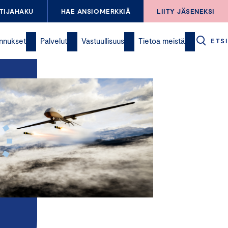
TIJAHAKU
HAE ANSIOMERKKIÄ
LIITY JÄSENEKSI
nnukset
Palvelut
Vastuullisuus
Tietoa meistä
ETSI