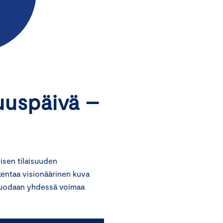
uuspäivä –
isen tilaisuuden
kentaa visionäärinen kuva
Luodaan yhdessä voimaa