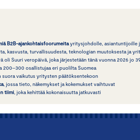
miä B2B-ajankohtaisfoorumeita
yritysjohdolle, asiantuntijoille
a, kasvusta, turvallisuudesta, teknologian muutoksesta ja yri
 oli Suuri veropäivä, joka järjestetään tänä vuonna 2026 jo 39
pa 200–300 osallistujaa eri puolilta Suomea
 on suora vaikutus yritysten päätöksentekoon
ka
, jossa tieto, näkemykset ja kokemukset vaihtuvat
 tiimi
, joka kehittää kokonaisuutta jatkuvasti