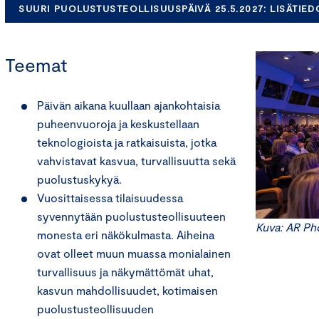
SUURI PUOLUSTUSTEOLLISUUSPÄIVÄ 25.5.2027: LISÄTIE
Teemat
Päivän aikana kuullaan ajankohtaisia
puheenvuoroja ja keskustellaan
teknologioista ja ratkaisuista, jotka
vahvistavat kasvua, turvallisuutta sekä
puolustuskykyä.
Vuosittaisessa tilaisuudessa
syvennytään puolustusteollisuuteen
Kuva: AR Ph
monesta eri näkökulmasta. Aiheina
ovat olleet muun muassa monialainen
turvallisuus ja näkymättömät uhat,
kasvun mahdollisuudet, kotimaisen
puolustusteollisuuden