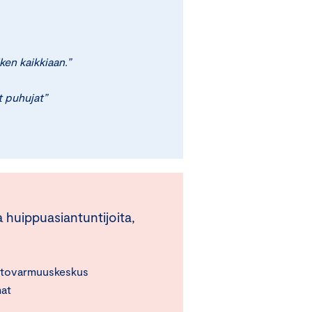
ken kaikkiaan.”
t puhujat”
 huippuasiantuntijoita,
uoltovarmuuskeskus
mat