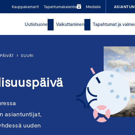
Kauppakamarit
Tapahtumakalenteri
Medialle
ASIANTUN
Uutishuone
Vaikuttaminen
Tapahtumat ja valme
›
PÄIVÄT
SUURI
lisuuspäivä
uressa
 asiantuntijat,
t yhdessä uuden