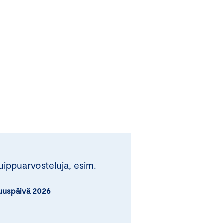
uippuarvosteluja, esim.
uuspäivä 2026