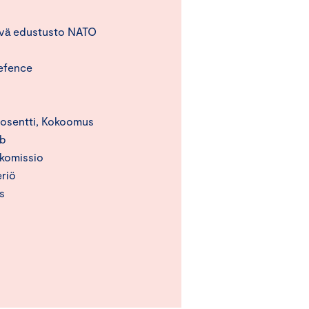
yvä edustusto NATO
Defence
dosentti, Kokoomus
Ab
 komissio
eriö
s