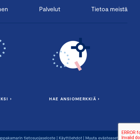
nen
Palvelut
Tietoa meistä
KSI ›
HAE ANSIOMERKKIÄ ›
ppakamarin tietosuojaseloste
|
Käyttöehdot
|
Muuta evästeasetuksia