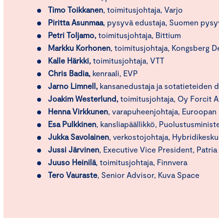
Timo Toikkanen
, toimitusjohtaja, Varjo
Piritta Asunmaa
, pysyvä edustaja, Suomen pys
Petri Toljamo,
toimitusjohtaja, Bittium
Markku Korhonen
, toimitusjohtaja, Kongsberg 
Kalle Härkki,
toimitusjohtaja, VTT
Chris Badia,
kenraali, EVP
Jarno Limnell,
kansanedustaja ja sotatieteiden 
Joakim Westerlund,
toimitusjohtaja, Oy Forcit 
Henna Virkkunen
, varapuheenjohtaja, Euroopan
Esa Pulkkinen
, kansliapäällikkö, Puolustusminist
Jukka Savolainen
, verkostojohtaja, Hybridikesku
Jussi Järvinen
, Executive Vice President, Patria
Juuso Heinilä
, toimitusjohtaja, Finnvera
Tero Vauraste
, Senior Advisor, Kuva Space