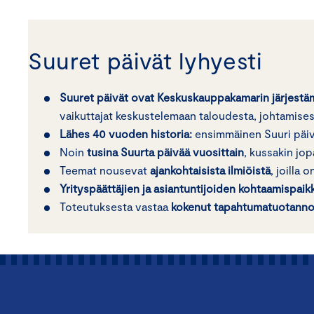
Suuret päivät lyhyesti
Suuret päivät ovat Keskuskauppakamarin järjestä
vaikuttajat keskustelemaan taloudesta, johtamisest
Lähes 40 vuoden historia:
ensimmäinen Suuri päivä
Noin
tusina Suurta päivää vuosittain
, kussakin jo
Teemat nousevat
ajankohtaisista ilmiöistä
, joilla
Yrityspäättäjien ja asiantuntijoiden kohtaamispaik
Toteutuksesta vastaa
kokenut tapahtumatuotannon