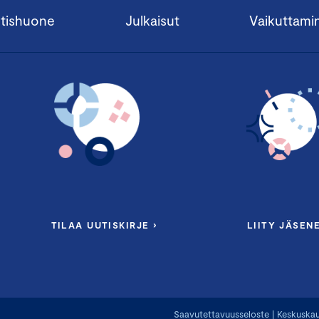
tishuone
Julkaisut
Vaikuttami
TILAA UUTISKIRJE ›
LIITY JÄSENE
Saavutettavuusseloste
|
Keskuskau