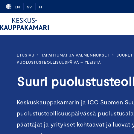
Skip
EN
SV
FI
to
content
›
›
ETUSIVU
TAPAHTUMAT JA VALMENNUKSET
SUURET 
PUOLUSTUSTEOLLISUUSPÄIVÄ – YLEISTÄ
Suuri puolustusteol
Keskuskauppakamarin ja ICC Suomen Su
puolustusteollisuuspäivässä puolustusalan
päättäjät ja yritykset kohtaavat ja luova