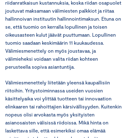
riidanratkaisun kustannuksia, koska riidan osapuolet
joutuvat maksamaan välimiesten palkkiot ja riitaa
hallinnoivan instituutin hallinnointimaksun. Etuna on
se, että tuomio on kerralla lopullinen ja toisen
oikeusasteen kulut jäävät puuttumaan. Lopullinen
tuomio saadaan keskimäärin 11 kuukaudessa.
Välimiesmenettely on myös joustavaa, ja
välimieheksi voidaan valita riidan kohteen
perusteella sopiva asiantuntija.
Välimiesmenettely liitetään yleensä kaupallisiin
riitoihin. Yritystoiminnassa useiden vuosien
käsittelyaika voi ylittää tuotteen tai innovaation
elinkaaren tai rahoittajien kärsivällisyyden. Kuitenkin
nopeus olisi arvokasta myös yksityisten
asianosaisten välisissä riidoissa. Mikä hinta on
laskettava sille, että esimerkiksi omaa elämää