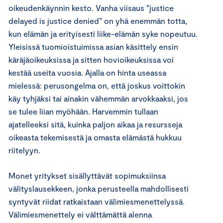
oikeudenkäynnin kesto. Vanha viisaus ”justice
delayed is justice denied” on yhä enemmän totta,
kun elämän ja erityisesti liike-elämän syke nopeutuu.
Yleisissä tuomioistuimissa asian käsittely ensin
käräjäoikeuksissa ja sitten hovioikeuksissa voi
kestää useita vuosia. Ajalla on hinta useassa
mielessä: perusongelma on, että joskus voittokin
käy tyhjäksi tai ainakin vähemmän arvokkaaksi, jos
se tulee liian myöhään. Harvemmin tullaan
ajatelleeksi sitä, kuinka paljon aikaa ja resursseja
oikeasta tekemisestä ja omasta elämästä hukkuu
riitelyyn.
Monet yritykset sisällyttävät sopimuksiinsa
välityslausekkeen, jonka perusteella mahdollisesti
syntyvät riidat ratkaistaan välimiesmenettelyssä.
Välimiesmenettely ei välttämättä alenna