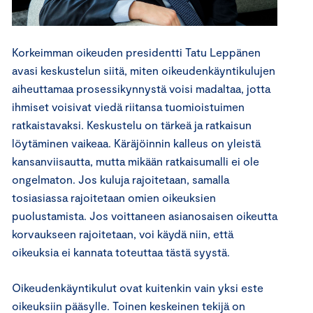
Korkeimman oikeuden presidentti Tatu Leppänen
avasi keskustelun siitä, miten oikeudenkäyntikulujen
aiheuttamaa prosessikynnystä voisi madaltaa, jotta
ihmiset voisivat viedä riitansa tuomioistuimen
ratkaistavaksi. Keskustelu on tärkeä ja ratkaisun
löytäminen vaikeaa. Käräjöinnin kalleus on yleistä
kansanviisautta, mutta mikään ratkaisumalli ei ole
ongelmaton. Jos kuluja rajoitetaan, samalla
tosiasiassa rajoitetaan omien oikeuksien
puolustamista. Jos voittaneen asianosaisen oikeutta
korvaukseen rajoitetaan, voi käydä niin, että
oikeuksia ei kannata toteuttaa tästä syystä.
Oikeudenkäyntikulut ovat kuitenkin vain yksi este
oikeuksiin pääsylle. Toinen keskeinen tekijä on