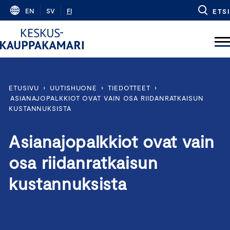
Skip
EN
SV
FI
ETSI
to
content
ETUSIVU
›
UUTISHUONE
›
TIEDOTTEET
›
ASIANAJOPALKKIOT OVAT VAIN OSA RIIDANRATKAISUN
KUSTANNUKSISTA
Asianajopalkkiot ovat vain
osa riidanratkaisun
kustannuksista