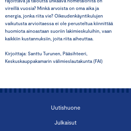
rajoittava ja taloutta uhkaava hometaloriita on
vireillä vuosia? Minkä arvoista on oma aika ja
energia, jonka riita vie? Oikeudenkäyntikulujen
vaikutusta arvioitaessa ei ole perusteltua kiinnittää
huomiota ainoastaan suoriin lakimieskuluihin, vaan
kaikkiin kustannuksiin, joita riita aiheuttaa.
Kirjoittaja: Santtu Turunen, Pääsihteeri,
Keskuskauppakamarin välimieslautakunta (FAI)
Uutishuone
Julkaisut