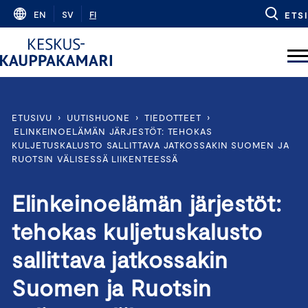
Skip
EN
SV
FI
ETSI
to
content
ETUSIVU
›
UUTISHUONE
›
TIEDOTTEET
›
ELINKEINOELÄMÄN JÄRJESTÖT: TEHOKAS
KULJETUSKALUSTO SALLITTAVA JATKOSSAKIN SUOMEN JA
RUOTSIN VÄLISESSÄ LIIKENTEESSÄ
Elinkeinoelämän järjestöt:
tehokas kuljetuskalusto
sallittava jatkossakin
Suomen ja Ruotsin