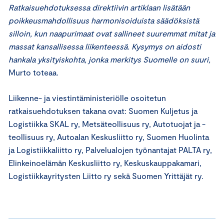
Ratkaisuehdotuksessa direktiivin artiklaan lisätään
poikkeusmahdollisuus harmonisoiduista säädöksistä
silloin, kun naapurimaat ovat sallineet suuremmat mitat ja
massat kansallisessa liikenteessä. Kysymys on aidosti
hankala yksityiskohta, jonka merkitys Suomelle on suuri,
Murto toteaa.
Liikenne- ja viestintäministeriölle osoitetun
ratkaisuehdotuksen takana ovat: Suomen Kuljetus ja
Logistiikka SKAL ry, Metsäteollisuus ry, Autotuojat ja -
teollisuus ry, Autoalan Keskusliitto ry, Suomen Huolinta
ja Logistiikkaliitto ry, Palvelualojen työnantajat PALTA ry,
Elinkeinoelämän Keskusliitto ry, Keskuskauppakamari,
Logistiikkayritysten Liitto ry sekä Suomen Yrittäjät ry.