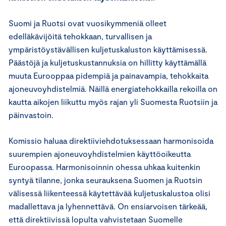
Suomi ja Ruotsi ovat vuosikymmeniä olleet
edelläkävijöitä tehokkaan, turvallisen ja
ympäristöystävällisen kuljetuskaluston käyttämisessä.
Päästöjä ja kuljetuskustannuksia on hillitty käyttämällä
muuta Eurooppaa pidempiä ja painavampia, tehokkaita
ajoneuvoyhdistelmiä. Näillä energiatehokkailla rekoilla on
kautta aikojen liikuttu myös rajan yli Suomesta Ruotsiin ja
päinvastoin.
Komissio haluaa direktiiviehdotuksessaan harmonisoida
suurempien ajoneuvoyhdistelmien käyttöoikeutta
Euroopassa. Harmonisoinnin ohessa uhkaa kuitenkin
syntyä tilanne, jonka seurauksena Suomen ja Ruotsin
välisessä liikenteessä käytettävää kuljetuskalustoa olisi
madallettava ja lyhennettävä. On ensiarvoisen tärkeää,
että direktiivissä lopulta vahvistetaan Suomelle