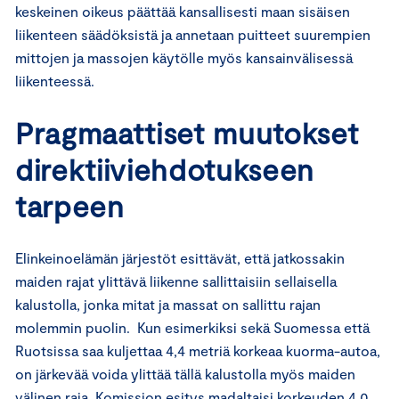
keskeinen oikeus päättää kansallisesti maan sisäisen
liikenteen säädöksistä ja annetaan puitteet suurempien
mittojen ja massojen käytölle myös kansainvälisessä
liikenteessä.
Pragmaattiset muutokset
direktiiviehdotukseen
tarpeen
Elinkeinoelämän järjestöt esittävät, että jatkossakin
maiden rajat ylittävä liikenne sallittaisiin sellaisella
kalustolla, jonka mitat ja massat on sallittu rajan
molemmin puolin. Kun esimerkiksi sekä Suomessa että
Ruotsissa saa kuljettaa 4,4 metriä korkeaa kuorma-autoa,
on järkevää voida ylittää tällä kalustolla myös maiden
välinen raja. Komission esitys madaltaisi korkeuden 4,0