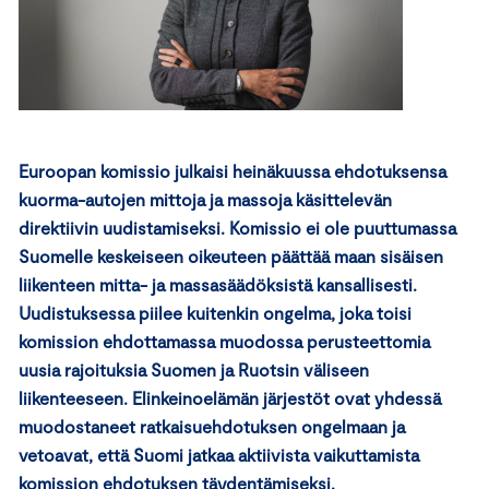
Euroopan komissio julkaisi heinäkuussa ehdotuksensa
kuorma-autojen mittoja ja massoja käsittelevän
direktiivin uudistamiseksi. Komissio ei ole puuttumassa
Suomelle keskeiseen oikeuteen päättää maan sisäisen
liikenteen mitta- ja massasäädöksistä kansallisesti.
Uudistuksessa piilee kuitenkin ongelma, joka toisi
komission ehdottamassa muodossa perusteettomia
uusia rajoituksia Suomen ja Ruotsin väliseen
liikenteeseen. Elinkeinoelämän järjestöt ovat yhdessä
muodostaneet ratkaisuehdotuksen ongelmaan ja
vetoavat, että Suomi jatkaa aktiivista vaikuttamista
komission ehdotuksen täydentämiseksi.