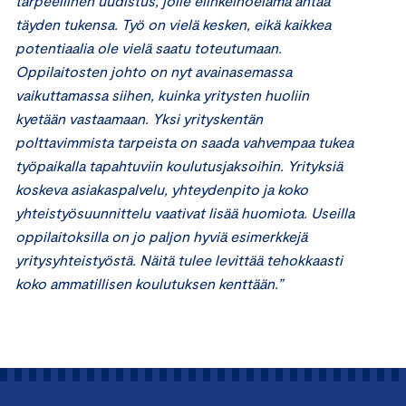
tarpeellinen uudistus, jolle elinkeinoelämä antaa
täyden tukensa. Työ on vielä kesken, eikä kaikkea
potentiaalia ole vielä saatu toteutumaan.
Oppilaitosten johto on nyt avainasemassa
vaikuttamassa siihen, kuinka yritysten huoliin
kyetään vastaamaan. Yksi yrityskentän
polttavimmista tarpeista on saada vahvempaa tukea
työpaikalla tapahtuviin koulutusjaksoihin. Yrityksiä
koskeva asiakaspalvelu, yhteydenpito ja koko
yhteistyösuunnittelu vaativat lisää huomiota. Useilla
oppilaitoksilla on jo paljon hyviä esimerkkejä
yritysyhteistyöstä. Näitä tulee levittää tehokkaasti
koko ammatillisen koulutuksen kenttään.”