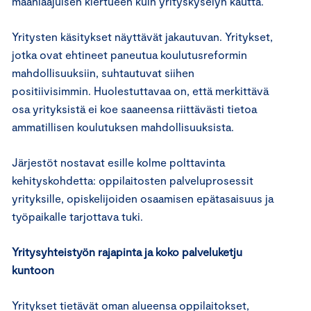
maanlaajuisen kiertueen kuin yrityskyselyn kautta.
Yritysten käsitykset näyttävät jakautuvan. Yritykset,
jotka ovat ehtineet paneutua koulutusreformin
mahdollisuuksiin, suhtautuvat siihen
positiivisimmin. Huolestuttavaa on, että merkittävä
osa yrityksistä ei koe saaneensa riittävästi tietoa
ammatillisen koulutuksen mahdollisuuksista.
Järjestöt nostavat esille kolme polttavinta
kehityskohdetta: oppilaitosten palveluprosessit
yrityksille, opiskelijoiden osaamisen epätasaisuus ja
työpaikalle tarjottava tuki.
Yritysyhteistyön rajapinta ja koko palveluketju
kuntoon
Yritykset tietävät oman alueensa oppilaitokset,