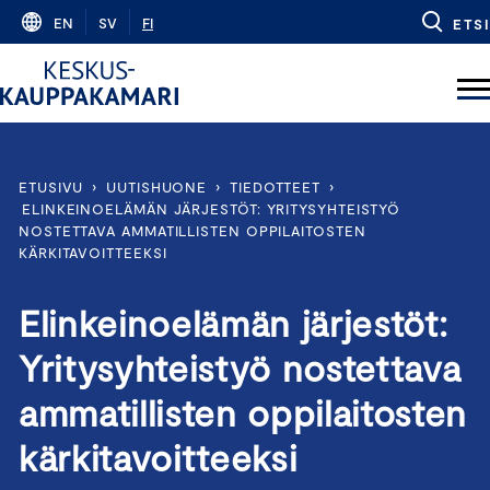
Skip
EN
SV
FI
ETSI
to
content
ETUSIVU
›
UUTISHUONE
›
TIEDOTTEET
›
ELINKEINOELÄMÄN JÄRJESTÖT: YRITYSYHTEISTYÖ
NOSTETTAVA AMMATILLISTEN OPPILAITOSTEN
KÄRKITAVOITTEEKSI
Elinkeinoelämän järjestöt:
Yritysyhteistyö nostettava
ammatillisten oppilaitosten
kärkitavoitteeksi