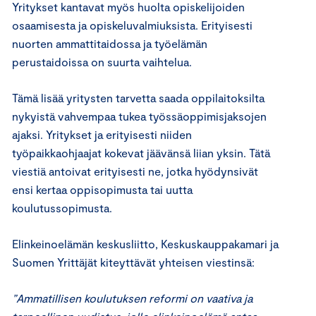
Yritykset kantavat myös huolta opiskelijoiden
osaamisesta ja opiskeluvalmiuksista. Erityisesti
nuorten ammattitaidossa ja työelämän
perustaidoissa on suurta vaihtelua.
Tämä lisää yritysten tarvetta saada oppilaitoksilta
nykyistä vahvempaa tukea työssäoppimisjaksojen
ajaksi. Yritykset ja erityisesti niiden
työpaikkaohjaajat kokevat jäävänsä liian yksin. Tätä
viestiä antoivat erityisesti ne, jotka hyödynsivät
ensi kertaa oppisopimusta tai uutta
koulutussopimusta.
Elinkeinoelämän keskusliitto, Keskuskauppakamari ja
Suomen Yrittäjät kiteyttävät yhteisen viestinsä:
”Ammatillisen koulutuksen reformi on vaativa ja