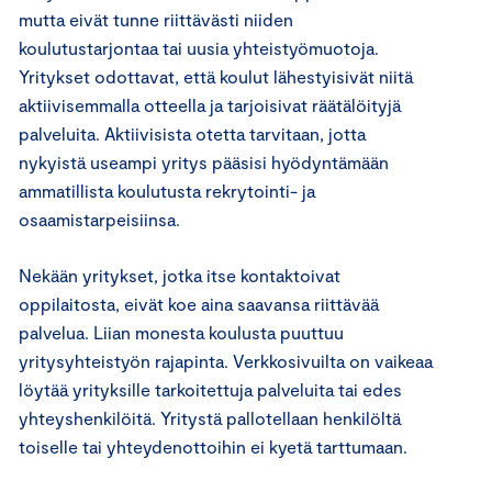
mutta eivät tunne riittävästi niiden
koulutustarjontaa tai uusia yhteistyömuotoja.
Yritykset odottavat, että koulut lähestyisivät niitä
aktiivisemmalla otteella ja tarjoisivat räätälöityjä
palveluita. Aktiivisista otetta tarvitaan, jotta
nykyistä useampi yritys pääsisi hyödyntämään
ammatillista koulutusta rekrytointi- ja
osaamistarpeisiinsa.
Nekään yritykset, jotka itse kontaktoivat
oppilaitosta, eivät koe aina saavansa riittävää
palvelua. Liian monesta koulusta puuttuu
yritysyhteistyön rajapinta. Verkkosivuilta on vaikeaa
löytää yrityksille tarkoitettuja palveluita tai edes
yhteyshenkilöitä. Yritystä pallotellaan henkilöltä
toiselle tai yhteydenottoihin ei kyetä tarttumaan.