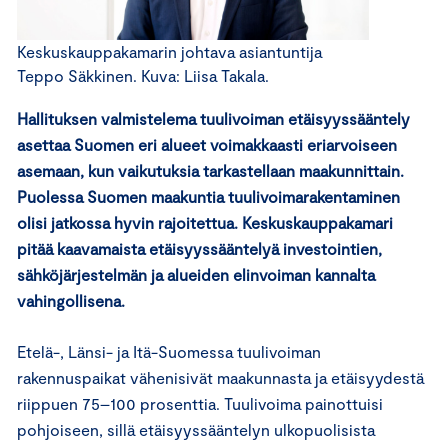
Keskuskauppakamarin johtava asiantuntija
Teppo Säkkinen. Kuva: Liisa Takala.
Hallituksen valmistelema tuulivoiman etäisyyssääntely
asettaa Suomen eri alueet voimakkaasti eriarvoiseen
asemaan, kun vaikutuksia tarkastellaan maakunnittain.
Puolessa Suomen maakuntia tuulivoimarakentaminen
olisi jatkossa hyvin rajoitettua. Keskuskauppakamari
pitää kaavamaista etäisyyssääntelyä investointien,
sähköjärjestelmän ja alueiden elinvoiman kannalta
vahingollisena.
Etelä-, Länsi- ja Itä-Suomessa tuulivoiman
rakennuspaikat vähenisivät maakunnasta ja etäisyydestä
riippuen 75–100 prosenttia. Tuulivoima painottuisi
pohjoiseen, sillä etäisyyssääntelyn ulkopuolisista