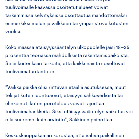
tuulivoimalle kaavassa osoitetut alueet voivat
tarkemmissa selvityksissä osoittautua mahdottomaksi
esimerkiksi melun ja välkkeen tai ympäristövaikutusten
vuoksi.
Koko maassa etäisyyssääntelyn ulkopuolelle jäisi 18–35
prosenttia teoriassa mahdollisista rakentamispaikoista.
Se ei kuitenkaan tarkoita, että kaikki näistä soveltuvat
tuulivoimatuotantoon.
”Vaikka paikka olisi riittävän etäällä asutuksessa, muut
tekijät kuten luontoarvot, etäisyys sähköverkosta tai
elinkeinot, kuten porotalous voivat rajoittaa
tuulivoimahankkeita. Siksi etäisyyssääntelyn vaikutus voi
olla suurempi kuin arvioitu”, Säkkinen painottaa.
Keskuskauppakamari korostaa, että vahva paikallinen