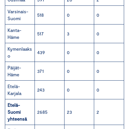
Varsinais-
518
0
0
Suomi
Kanta-
517
3
0
Häme
Kymenlaaks
439
0
0
o
Päijät-
371
0
0
Häme
Etelä-
243
0
0
Karjala
Etelä-
Suomi
2685
23
2
yhteensä