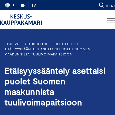
Skip
FI
EN
SV
ETSI
to
content
ETUSIVU
›
UUTISHUONE
›
TIEDOTTEET
›
ETÄISYYSSÄÄNTELY ASETTAISI PUOLET SUOMEN
MAAKUNNISTA TUULIVOIMAPAITSIOON
Etäisyyssääntely asettaisi
puolet Suomen
maakunnista
tuulivoimapaitsioon