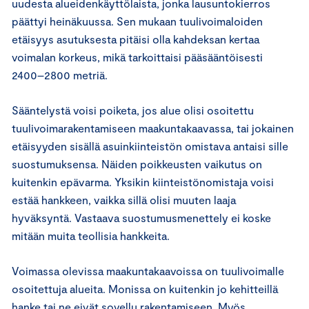
uudesta alueidenkäyttölaista, jonka lausuntokierros
päättyi heinäkuussa. Sen mukaan tuulivoimaloiden
etäisyys asutuksesta pitäisi olla kahdeksan kertaa
voimalan korkeus, mikä tarkoittaisi pääsääntöisesti
2400–2800 metriä.
Sääntelystä voisi poiketa, jos alue olisi osoitettu
tuulivoimarakentamiseen maakuntakaavassa, tai jokainen
etäisyyden sisällä asuinkiinteistön omistava antaisi sille
suostumuksensa. Näiden poikkeusten vaikutus on
kuitenkin epävarma. Yksikin kiinteistönomistaja voisi
estää hankkeen, vaikka sillä olisi muuten laaja
hyväksyntä. Vastaava suostumusmenettely ei koske
mitään muita teollisia hankkeita.
Voimassa olevissa maakuntakaavoissa on tuulivoimalle
osoitettuja alueita. Monissa on kuitenkin jo kehitteillä
hanke tai ne eivät sovellu rakentamiseen. Myös