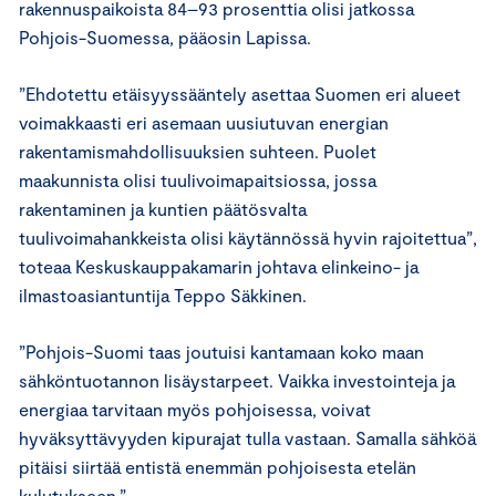
rakennuspaikoista 84–93 prosenttia olisi jatkossa
Pohjois-Suomessa, pääosin Lapissa.
”Ehdotettu etäisyyssääntely asettaa Suomen eri alueet
voimakkaasti eri asemaan uusiutuvan energian
rakentamismahdollisuuksien suhteen. Puolet
maakunnista olisi tuulivoimapaitsiossa, jossa
rakentaminen ja kuntien päätösvalta
tuulivoimahankkeista olisi käytännössä hyvin rajoitettua”,
toteaa Keskuskauppakamarin johtava elinkeino- ja
ilmastoasiantuntija Teppo Säkkinen.
”Pohjois-Suomi taas joutuisi kantamaan koko maan
sähköntuotannon lisäystarpeet. Vaikka investointeja ja
energiaa tarvitaan myös pohjoisessa, voivat
hyväksyttävyyden kipurajat tulla vastaan. Samalla sähköä
pitäisi siirtää entistä enemmän pohjoisesta etelän
kulutukseen.”