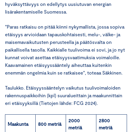
hyväksyttävyys on edellytys uusiutuvan energian
lisärakentamiselle Suomessa.
”Paras ratkaisu on pitää kiinni nykymallista, jossa sopiva
etäisyys arvioidaan tapauskohtaisesti, melu-, välke- ja
maisemavaikutusten perusteella ja päätösvalta on
paikallisella tasolla. Kaikkialle tuulivoima ei sovi, ja jo nyt
kunnat voivat asettaa etäisyysvaatimuksia voimaloille.
Kaavamainen etäisyyssääntely aiheuttaa kuitenkin
enemmän ongelmia kuin se ratkaisee”, toteaa Säkkinen.
Taulukko. Etäisyyssääntelyn vaikutus tuulivoimaloiden
rakennuspaikkoihin (kpl) suuralueittain ja maakunnittain
eri etäisyyksillä (Tietojen lähde: FCG 2024).
2000
2800
Maakunta
800 metriä
metriä
metriä