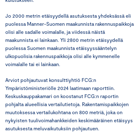
Jo 2000 metrin etäisyydellä asutuksesta yhdeksässä eli
puolessa Manner-Suomen maakunnista rakennuspaikkoja
olisi alle sadalle voimalalle, ja viidessä näistä
maakunnista ei lainkaan. Yli 2800 metrin etäisyydellä
puolessa Suomen maakunnista etäisyyssääntelyn
ulkopuolisia rakennuspaikkoja olisi alle kymmenelle
voimalalle tai ei lainkaan.
Arviot pohjautuvat konsulttiyhtiö FCG:n
Ympäristöministeriölle 2024 laatimaan raporttiin.
Keskuskauppakamari on koostanut FCG:n raportin
pohjalta alueellisia vertailutietoja. Rakentamispaikkojen
muutoksessa vertailukohtana on 800 metriä, joka on
nykyisten tuulivoimahankkeiden keskimääräinen etäisyys
asutuksesta meluvaikutuksiin pohjautuen.