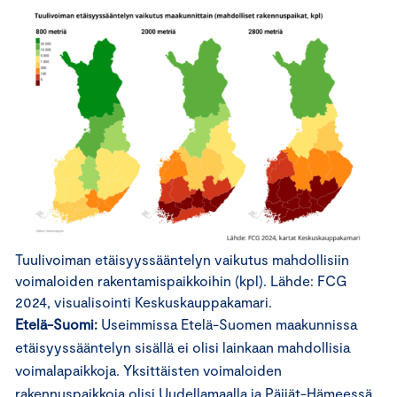
Tuulivoiman etäisyyssääntelyn vaikutus mahdollisiin
voimaloiden rakentamispaikkoihin (kpl). Lähde: FCG
2024, visualisointi Keskuskauppakamari.
Etelä-Suomi:
Useimmissa Etelä-Suomen maakunnissa
etäisyyssääntelyn sisällä ei olisi lainkaan mahdollisia
voimalapaikkoja. Yksittäisten voimaloiden
rakennuspaikkoja olisi Uudellamaalla ja Päijät-Hämeessä.