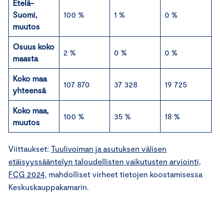
Etelä-
Suomi,
100 %
1 %
0 %
muutos
Osuus koko
2 %
0 %
0 %
maasta
Koko maa
107 870
37 328
19 725
yhteensä
Koko maa,
100 %
35 %
18 %
muutos
Viittaukset:
Tuulivoiman ja asutuksen välisen
etäisyyssääntelyn taloudellisten vaikutusten arviointi,
FCG 2024
, mahdolliset virheet tietojen koostamisessa
Keskuskauppakamarin.