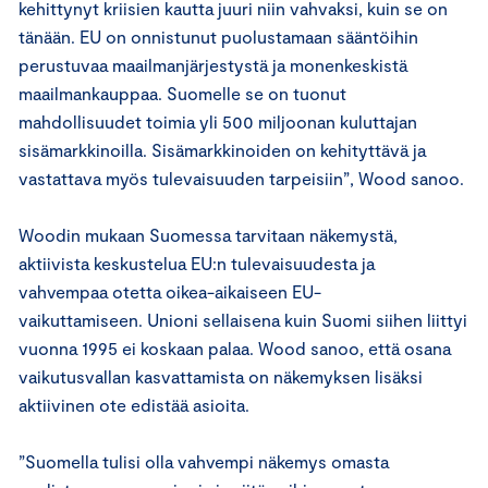
kehittynyt kriisien kautta juuri niin vahvaksi, kuin se on
tänään. EU on onnistunut puolustamaan sääntöihin
perustuvaa maailmanjärjestystä ja monenkeskistä
maailmankauppaa. Suomelle se on tuonut
mahdollisuudet toimia yli 500 miljoonan kuluttajan
sisämarkkinoilla. Sisämarkkinoiden on kehityttävä ja
vastattava myös tulevaisuuden tarpeisiin”, Wood sanoo.
Woodin mukaan Suomessa tarvitaan näkemystä,
aktiivista keskustelua EU:n tulevaisuudesta ja
vahvempaa otetta oikea-aikaiseen EU-
vaikuttamiseen. Unioni sellaisena kuin Suomi siihen liittyi
vuonna 1995 ei koskaan palaa. Wood sanoo, että osana
vaikutusvallan kasvattamista on näkemyksen lisäksi
aktiivinen ote edistää asioita.
”Suomella tulisi olla vahvempi näkemys omasta