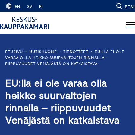
Skip
EN
SV
FI
ETSI
to
content
ETUSIVU
›
UUTISHUONE
›
TIEDOTTEET
›
EU:LLA EI OLE
VARAA OLLA HEIKKO SUURVALTOJEN RINNALLA –
RIIPPUVUUDET VENÄJÄSTÄ ON KATKAISTAVA
EU:lla ei ole varaa olla
heikko suurvaltojen
rinnalla – riippuvuudet
Venäjästä on katkaistava