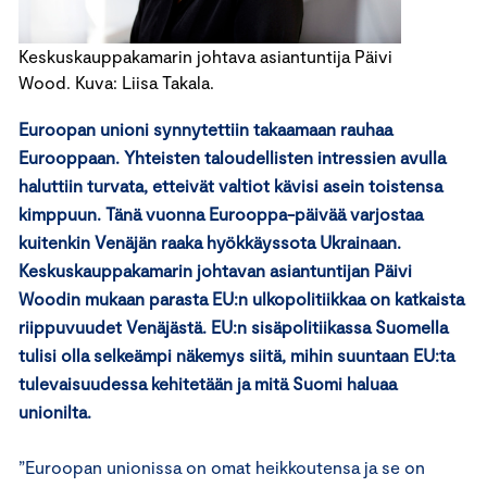
Keskuskauppakamarin johtava asiantuntija Päivi
Wood. Kuva: Liisa Takala.
Euroopan unioni synnytettiin takaamaan rauhaa
Eurooppaan. Yhteisten taloudellisten intressien avulla
haluttiin turvata, etteivät valtiot kävisi asein toistensa
kimppuun. Tänä vuonna Eurooppa-päivää varjostaa
kuitenkin Venäjän raaka hyökkäyssota Ukrainaan.
Keskuskauppakamarin johtavan asiantuntijan Päivi
Woodin mukaan parasta EU:n ulkopolitiikkaa on katkaista
riippuvuudet Venäjästä. EU:n sisäpolitiikassa Suomella
tulisi olla selkeämpi näkemys siitä, mihin suuntaan EU:ta
tulevaisuudessa kehitetään ja mitä Suomi haluaa
unionilta.
”Euroopan unionissa on omat heikkoutensa ja se on