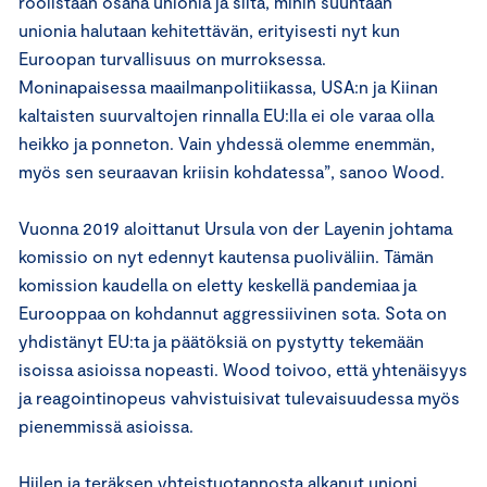
roolistaan osana unionia ja siitä, mihin suuntaan
unionia halutaan kehitettävän, erityisesti nyt kun
Euroopan turvallisuus on murroksessa.
Moninapaisessa maailmanpolitiikassa, USA:n ja Kiinan
kaltaisten suurvaltojen rinnalla EU:lla ei ole varaa olla
heikko ja ponneton. Vain yhdessä olemme enemmän,
myös sen seuraavan kriisin kohdatessa”, sanoo Wood.
Vuonna 2019 aloittanut Ursula von der Layenin johtama
komissio on nyt edennyt kautensa puoliväliin. Tämän
komission kaudella on eletty keskellä pandemiaa ja
Eurooppaa on kohdannut aggressiivinen sota. Sota on
yhdistänyt EU:ta ja päätöksiä on pystytty tekemään
isoissa asioissa nopeasti. Wood toivoo, että yhtenäisyys
ja reagointinopeus vahvistuisivat tulevaisuudessa myös
pienemmissä asioissa.
Hiilen ja teräksen yhteistuotannosta alkanut unioni