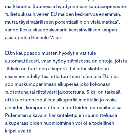
markkinoita. Suomessa hyödynnetään kappasopimusten
tullietuuksia hivenen EU maiden keskiarvoa enemmän,
mutta täysimääräiseen potentiaaliin on vielä matkaa”,
sanoo Keskuskauppakamarin kansainvälisen kaupan
asiantuntija Hannele Visuri.
EU:n kauppasopimusten hyödyt eivät tule
automaattisesti, vaan hyödyntämisessä on ehtoja, joista
tärkein on tuotteen alkuperä. Tullietuuskohtelun
saaminen edellyttää, että tuotteen tulee olla EU:n tai
sopimuskumppanimaan alkuperää joko kokonaan
tuotettuna tai riittävästi jalostettuna. Siksi on tärkeää,
että tuotteen lopullista alkuperää mietitään jo raaka-
aineiden, komponenttien ja tuotteiden ostovaiheessa.
Pidemmän aikavälin hankintaketjujen suunnittelussa
alkuperäasioiden huomioiminen voi olla todellinen
kilpailuvaltti.