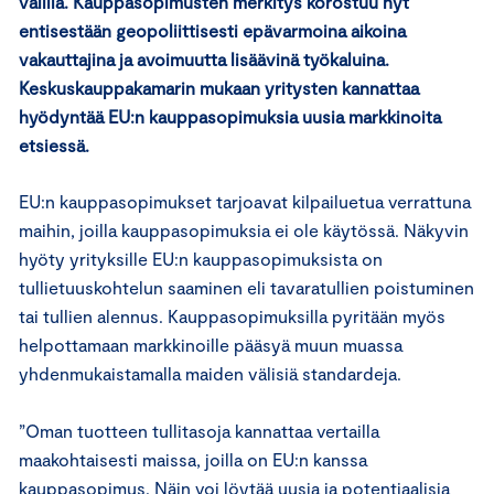
välillä. Kauppasopimusten merkitys korostuu nyt
entisestään geopoliittisesti epävarmoina aikoina
vakauttajina ja avoimuutta lisäävinä työkaluina.
Keskuskauppakamarin mukaan yritysten kannattaa
hyödyntää EU:n kauppasopimuksia uusia markkinoita
etsiessä.
EU:n kauppasopimukset tarjoavat kilpailuetua verrattuna
maihin, joilla kauppasopimuksia ei ole käytössä. Näkyvin
hyöty yrityksille EU:n kauppasopimuksista on
tullietuuskohtelun saaminen eli tavaratullien poistuminen
tai tullien alennus. Kauppasopimuksilla pyritään myös
helpottamaan markkinoille pääsyä muun muassa
yhdenmukaistamalla maiden välisiä standardeja.
”Oman tuotteen tullitasoja kannattaa vertailla
maakohtaisesti maissa, joilla on EU:n kanssa
kauppasopimus. Näin voi löytää uusia ja potentiaalisia