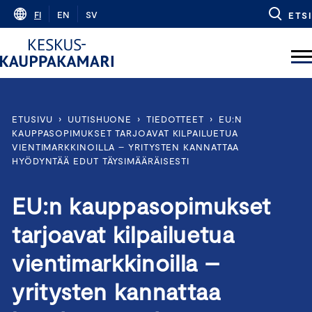
Skip
FI
EN
SV
ETSI
to
content
ETUSIVU
›
UUTISHUONE
›
TIEDOTTEET
›
EU:N
KAUPPASOPIMUKSET TARJOAVAT KILPAILUETUA
VIENTIMARKKINOILLA – YRITYSTEN KANNATTAA
HYÖDYNTÄÄ EDUT TÄYSIMÄÄRÄISESTI
EU:n kauppasopimukset
tarjoavat kilpailuetua
vientimarkkinoilla –
yritysten kannattaa