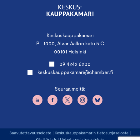
Keskuskauppakamari
PL 1000, Alvar Aallon katu 5 C
00101 Helsinki
09 4242 6200
keskuskauppakamari@chamber.fi
Seuraa meitä:
Saavutettavuusseloste
|
Keskuskauppakamarin tietosuojaseloste
|
Käyttöehdot
|
Muuta evästeasetuksia