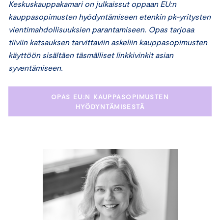
Keskuskauppakamari on julkaissut oppaan EU:n
kauppasopimusten hyödyntämiseen etenkin pk-yritysten
vientimahdollisuuksien parantamiseen. Opas tarjoaa
tiiviin katsauksen tarvittaviin askeliin kauppasopimusten
käyttöön sisältäen täsmälliset linkkivinkit asian
syventämiseen.
OPAS EU:N KAUPPASOPIMUSTEN
HYÖDYNTÄMISESTÄ