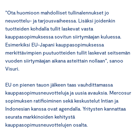
”Ota huomioon mahdolliset tullinalennukset jo
neuvottelu- ja tarjousvaiheessa. Lisäksi joidenkin
tuotteiden kohdalla tullit laskevat vasta
kauppasopimuksessa sovitun siirtymäajan kuluessa.
Esimerkiksi EU-Japani kauppasopimuksessa
merkittävimpien puutuotteiden tullit laskevat seitsemän
vuoden siirtymäajan aikana asteittain nollaan”, sanoo
Visuri.
EU on pienen tauon jälkeen taas vauhdittamassa
kauppasopimusneuvotteluja ja uusia avauksia. Mercosur
sopimuksen ratifioiminen sekä keskustelut Intian ja
Indonesian kanssa ovat agendalla. Yritysten kannattaa
seurata markkinoiden kehitystä
kauppasopimusneuvottelujen osalta.