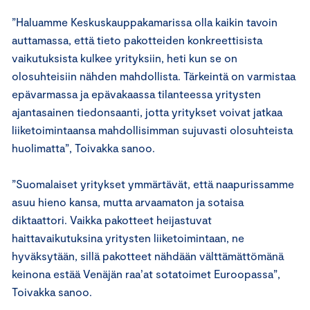
”Haluamme Keskuskauppakamarissa olla kaikin tavoin
auttamassa, että tieto pakotteiden konkreettisista
vaikutuksista kulkee yrityksiin, heti kun se on
olosuhteisiin nähden mahdollista. Tärkeintä on varmistaa
epävarmassa ja epävakaassa tilanteessa yritysten
ajantasainen tiedonsaanti, jotta yritykset voivat jatkaa
liiketoimintaansa mahdollisimman sujuvasti olosuhteista
huolimatta”, Toivakka sanoo.
”Suomalaiset yritykset ymmärtävät, että naapurissamme
asuu hieno kansa, mutta arvaamaton ja sotaisa
diktaattori. Vaikka pakotteet heijastuvat
haittavaikutuksina yritysten liiketoimintaan, ne
hyväksytään, sillä pakotteet nähdään välttämättömänä
keinona estää Venäjän raa’at sotatoimet Euroopassa”,
Toivakka sanoo.