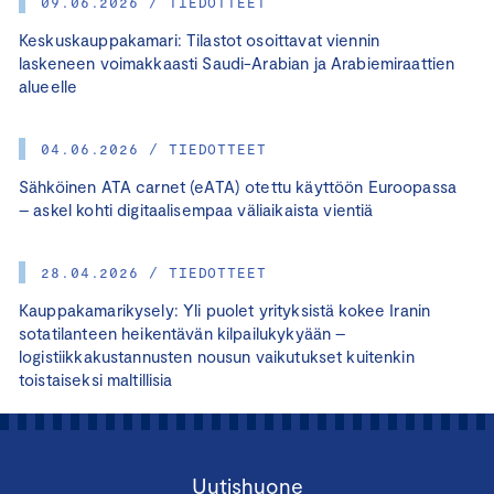
09.06.2026 / TIEDOTTEET
Keskuskauppakamari: Tilastot osoittavat viennin
laskeneen voimakkaasti Saudi-Arabian ja Arabiemiraattien
alueelle
04.06.2026 / TIEDOTTEET
Sähköinen ATA carnet (eATA) otettu käyttöön Euroopassa
– askel kohti digitaalisempaa väliaikaista vientiä
28.04.2026 / TIEDOTTEET
Kauppakamarikysely: Yli puolet yrityksistä kokee Iranin
sotatilanteen heikentävän kilpailukykyään –
logistiikkakustannusten nousun vaikutukset kuitenkin
toistaiseksi maltillisia
Uutishuone