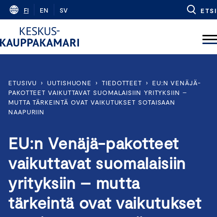
Skip
FI
EN
SV
ETSI
to
content
ETUSIVU
›
UUTISHUONE
›
TIEDOTTEET
›
EU:N VENÄJÄ-
PAKOTTEET VAIKUTTAVAT SUOMALAISIIN YRITYKSIIN –
MUTTA TÄRKEINTÄ OVAT VAIKUTUKSET SOTAISAAN
NAAPURIIN
EU:n Venäjä-pakotteet
vaikuttavat suomalaisiin
yrityksiin – mutta
tärkeintä ovat vaikutukset