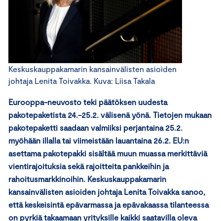
Keskuskauppakamarin kansainvälisten asioiden
johtaja Lenita Toivakka. Kuva: Liisa Takala
Eurooppa-neuvosto teki päätöksen uudesta
pakotepaketista 24.-25.2. välisenä yönä. Tietojen mukaan
pakotepaketti saadaan valmiiksi perjantaina 25.2.
myöhään illalla tai viimeistään lauantaina 26.2. EU:n
asettama pakotepakki sisältää muun muassa merkittäviä
vientirajoituksia sekä rajoitteita pankkeihin ja
rahoitusmarkkinoihin. Keskuskauppakamarin
kansainvälisten asioiden johtaja Lenita Toivakka sanoo,
että keskeisintä epävarmassa ja epävakaassa tilanteessa
on pyrkiä takaamaan yrityksille kaikki saatavilla oleva