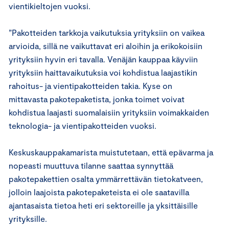
vientikieltojen vuoksi.
”Pakotteiden tarkkoja vaikutuksia yrityksiin on vaikea
arvioida, sillä ne vaikuttavat eri aloihin ja erikokoisiin
yrityksiin hyvin eri tavalla. Venäjän kauppaa käyviin
yrityksiin haittavaikutuksia voi kohdistua laajastikin
rahoitus- ja vientipakotteiden takia. Kyse on
mittavasta pakotepaketista, jonka toimet voivat
kohdistua laajasti suomalaisiin yrityksiin voimakkaiden
teknologia- ja vientipakotteiden vuoksi.
Keskuskauppakamarista muistutetaan, että epävarma ja
nopeasti muuttuva tilanne saattaa synnyttää
pakotepakettien osalta ymmärrettävän tietokatveen,
jolloin laajoista pakotepaketeista ei ole saatavilla
ajantasaista tietoa heti eri sektoreille ja yksittäisille
yrityksille.