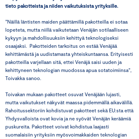
tieto pakotteista ja niiden vaikutuksista yrityksille.
”Näillä läntisten maiden päättämillä pakotteilla ei sotaa
lopeteta, mutta niillä vaikutetaan Venäjän sotilaalliseen
kykyyn ja mahdollisuuksiin kehittyä teknologiseksi
osaajaksi. Pakotteiden tarkoitus on estää Venäjää
kehittämästä ja uudistamasta yhteiskuntaansa. Erityisesti
pakotteilla varjellaan sitä, ettei Venäjä saisi uuden ja
kehittyneen teknologian muodossa apua sotatoimiinsa”,
Toivakka sanoo.
Toivakan mukaan pakotteet osuvat Venäjään lujasti,
mutta vaikutukset näkyvät maassa pidemmällä aikavälillä.
Rahoitussektoriin kohdistuvat pakotteet sekä EU:sta että
Yhdysvalloista ovat kovia ja ne syövät Venäjän keräämiä
puskureita. Pakotteet voivat kohdistua laajasti
suomalaisiin yrityksiin myösvoimakkaiden teknologian