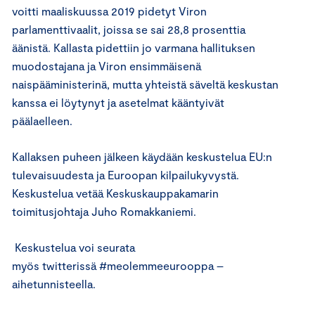
voitti maaliskuussa 2019 pidetyt Viron
parlamenttivaalit, joissa se sai 28,8 prosenttia
äänistä. Kallasta pidettiin jo varmana hallituksen
muodostajana ja Viron ensimmäisenä
naispääministerinä, mutta yhteistä säveltä keskustan
kanssa ei löytynyt ja asetelmat kääntyivät
päälaelleen.
Kallaksen puheen jälkeen käydään keskustelua EU:n
tulevaisuudesta ja Euroopan kilpailukyvystä.
Keskustelua vetää Keskuskauppakamarin
toimitusjohtaja Juho Romakkaniemi.
Keskustelua voi seurata
myös
twitterissä
#
meolemmeeurooppa
–
aihetunnisteella.