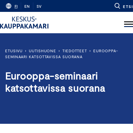
Skip
FI
EN
SV
ETSI
to
content
ETUSIVU
›
UUTISHUONE
›
TIEDOTTEET
›
EUROOPPA-
SEMINAARI KATSOTTAVISSA SUORANA
Eurooppa-seminaari
katsottavissa suorana