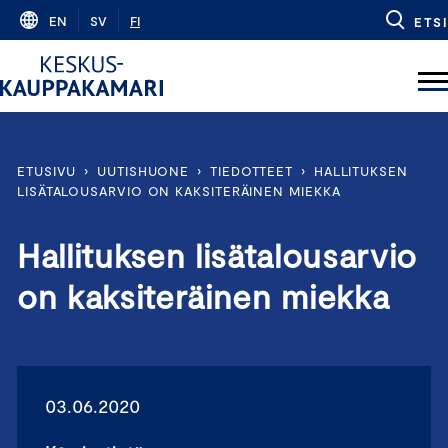
Skip
EN
SV
FI
ETSI
to
content
ETUSIVU
›
UUTISHUONE
›
TIEDOTTEET
›
HALLITUKSEN
LISÄTALOUSARVIO ON KAKSITERÄINEN MIEKKA
Hallituksen lisätalousarvio
on kaksiteräinen miekka
03.06.2020