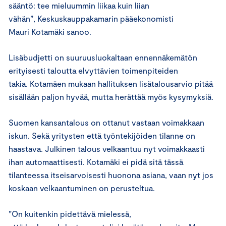
sääntö: tee mieluummin liikaa kuin liian
vähän”, Keskuskauppakamarin pääekonomisti
Mauri Kotamäki sanoo.
Lisäbudjetti on suuruusluokaltaan ennennäkemätön
erityisesti taloutta elvyttävien toimenpiteiden
takia. Kotamäen mukaan hallituksen lisätalousarvio pitää
sisällään paljon hyvää, mutta herättää myös kysymyksiä.
Suomen kansantalous on ottanut vastaan voimakkaan
iskun. Sekä yritysten että työntekijöiden tilanne on
haastava. Julkinen talous velkaantuu nyt voimakkaasti
ihan automaattisesti. Kotamäki ei pidä sitä tässä
tilanteessa itseisarvoisesti huonona asiana, vaan nyt jos
koskaan velkaantuminen on perusteltua.
”On kuitenkin pidettävä mielessä,