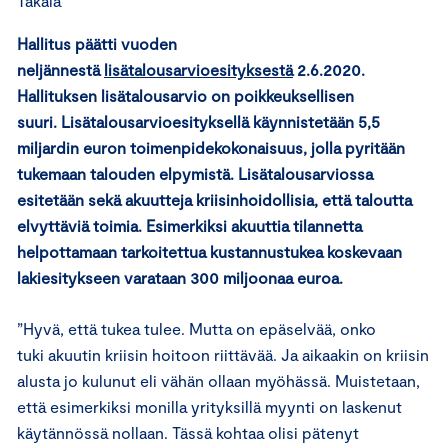
Takala
Hallitus päätti vuoden
neljännestä
lisätalousarvioesityksestä
2.6.2020.
Hallituksen lisätalousarvio on poikkeuksellisen
suuri. Lisätalousarvioesityksellä käynnistetään 5,5
miljardin euron toimenpidekokonaisuus, jolla pyritään
tukemaan talouden elpymistä. Lisätalousarviossa
esitetään sekä akuutteja kriisinhoidollisia, että taloutta
elvyttäviä toimia. Esimerkiksi akuuttia tilannetta
helpottamaan tarkoitettua kustannustukea koskevaan
lakiesitykseen varataan 300 miljoonaa euroa.
”Hyvä, että tukea tulee. Mutta on epäselvää, onko
tuki akuutin kriisin hoitoon riittävää. Ja aikaakin on kriisin
alusta jo kulunut eli vähän ollaan myöhässä. Muistetaan,
että esimerkiksi monilla yrityksillä myynti on laskenut
käytännössä nollaan. Tässä kohtaa olisi pätenyt