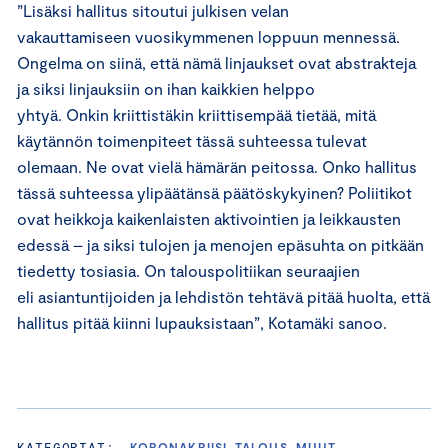
”Lisäksi hallitus sitoutui julkisen velan
vakauttamiseen vuosikymmenen loppuun mennessä.
Ongelma on siinä, että nämä linjaukset ovat abstrakteja
ja siksi linjauksiin on ihan kaikkien helppo
yhtyä. Onkin kriittistäkin kriittisempää tietää, mitä
käytännön toimenpiteet tässä suhteessa tulevat
olemaan. Ne ovat vielä hämärän peitossa. Onko hallitus
tässä suhteessa ylipäätänsä päätöskykyinen? Poliitikot
ovat heikkoja kaikenlaisten aktivointien ja leikkausten
edessä – ja siksi tulojen ja menojen epäsuhta on pitkään
tiedetty tosiasia. On talouspolitiikan seuraajien
eli asiantuntijoiden ja lehdistön tehtävä pitää huolta, että
hallitus pitää kiinni lupauksistaan”, Kotamäki sanoo.
KATEGORIAT:
KORONAKRIISI, TALOUS, MUUT