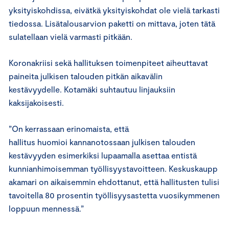
yksityiskohdissa, eivätkä yksityiskohdat ole vielä tarkasti
tiedossa. Lisätalousarvion paketti on mittava, joten tätä
sulatellaan vielä varmasti pitkään.
Koronakriisi sekä hallituksen toimenpiteet aiheuttavat
paineita julkisen talouden pitkän aikavälin
kestävyydelle. Kotamäki suhtautuu linjauksiin
kaksijakoisesti.
”On kerrassaan erinomaista, että
hallitus huomioi kannanotossaan julkisen talouden
kestävyyden esimerkiksi lupaamalla asettaa entistä
kunnianhimoisemman työllisyystavoitteen. Keskuskaupp
akamari on aikaisemmin ehdottanut, että hallitusten tulisi
tavoitella 80 prosentin työllisyysastetta vuosikymmenen
loppuun mennessä.”