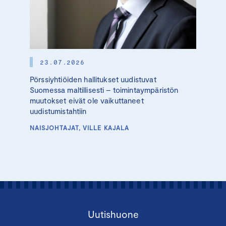
23.07.2026
Pörssiyhtiöiden hallitukset uudistuvat
Suomessa maltillisesti – toimintaympäristön
muutokset eivät ole vaikuttaneet
uudistumistahtiin
NAISJOHTAJAT, VILLE KAJALA
Uutishuone