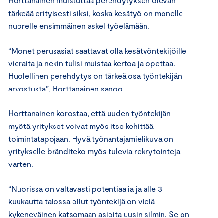
Horttanainen muistuttaa perehdytyksen olevan
tärkeää erityisesti siksi, koska kesätyö on monelle
nuorelle ensimmäinen askel työelämään.
“Monet perusasiat saattavat olla kesätyöntekijöille
vieraita ja nekin tulisi muistaa kertoa ja opettaa.
Huolellinen perehdytys on tärkeä osa työntekijän
arvostusta”, Horttanainen sanoo.
Horttanainen korostaa, että uuden työntekijän
myötä yritykset voivat myös itse kehittää
toimintatapojaan. Hyvä työnantajamielikuva on
yritykselle bränditeko myös tulevia rekrytointeja
varten.
“Nuorissa on valtavasti potentiaalia ja alle 3
kuukautta talossa ollut työntekijä on vielä
kykeneväinen katsomaan asioita uusin silmin. Se on