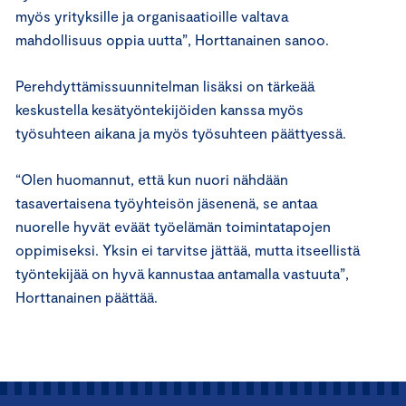
myös yrityksille ja organisaatioille valtava
mahdollisuus oppia uutta”, Horttanainen sanoo.
Perehdyttämissuunnitelman lisäksi on tärkeää
keskustella kesätyöntekijöiden kanssa myös
työsuhteen aikana ja myös työsuhteen päättyessä.
“Olen huomannut, että kun nuori nähdään
tasavertaisena työyhteisön jäsenenä, se antaa
nuorelle hyvät eväät työelämän toimintatapojen
oppimiseksi. Yksin ei tarvitse jättää, mutta itseellistä
työntekijää on hyvä kannustaa antamalla vastuuta”,
Horttanainen päättää.