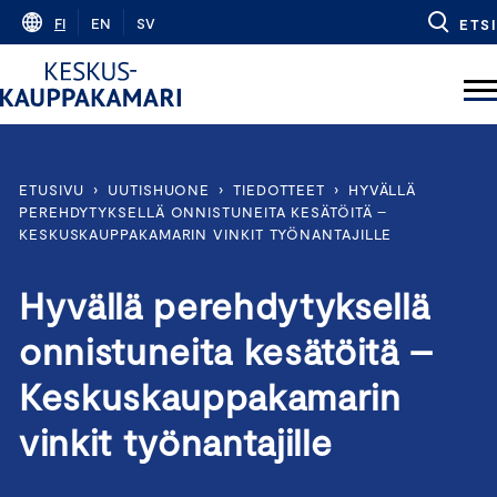
Skip
FI
EN
SV
ETSI
to
content
ETUSIVU
›
UUTISHUONE
›
TIEDOTTEET
›
HYVÄLLÄ
PEREHDYTYKSELLÄ ONNISTUNEITA KESÄTÖITÄ –
KESKUSKAUPPAKAMARIN VINKIT TYÖNANTAJILLE
Hyvällä perehdytyksellä
onnistuneita kesätöitä –
Keskuskauppakamarin
vinkit työnantajille