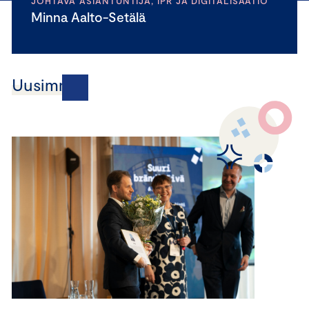
JOHTAVA ASIANTUNTIJA, IPR JA DIGITALISAATIO
Minna Aalto-Setälä
Uusimmat