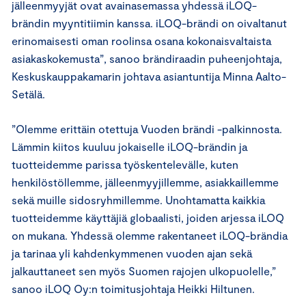
jälleenmyyjät ovat avainasemassa yhdessä iLOQ-
brändin myyntitiimin kanssa. iLOQ-brändi on oivaltanut
erinomaisesti oman roolinsa osana kokonaisvaltaista
asiakaskokemusta”, sanoo brändiraadin puheenjohtaja,
Keskuskauppakamarin johtava asiantuntija Minna Aalto-
Setälä.
”Olemme erittäin otettuja Vuoden brändi -palkinnosta.
Lämmin kiitos kuuluu jokaiselle iLOQ-brändin ja
tuotteidemme parissa työskentelevälle, kuten
henkilöstöllemme, jälleenmyyjillemme, asiakkaillemme
sekä muille sidosryhmillemme. Unohtamatta kaikkia
tuotteidemme käyttäjiä globaalisti, joiden arjessa iLOQ
on mukana. Yhdessä olemme rakentaneet iLOQ-brändia
ja tarinaa yli kahdenkymmenen vuoden ajan sekä
jalkauttaneet sen myös Suomen rajojen ulkopuolelle,”
sanoo iLOQ Oy:n toimitusjohtaja Heikki Hiltunen.