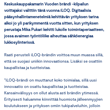
Keskuskauppakamarin Vuoden brändi -kilpailun
voittajaksi valittiin tänä vuonna iLOQ. Digitaalisia
pääsynhallintamenetelmiä kehittävän yrityksen tarina
alkoi jo yli parikymmentä vuotta sitten, kun yrityksen
perustaja Mika Pukari kehitti lukolle toimintaperiaatteen,
jossa avaimen työntöliike aiheuttaa sähköenergiaa
lukkosylinterissä.
Raati perusteli iLOQ-brändin voittoa muun muassa sillä,
että se suojasi uniikin innovaationsa. Lisäksi se osattiin
kaupallistaa ja tuotteistaa.
”iLOQ-brändi on muuttanut koko toimialaa, sillä uusi
innovaatio on osattu kaupallistaa ja tuotteistaa.
Kansainvälisyys on ollut alusta asti brändin ytimessä.
Erityisesti haluamme kiinnittää huomiota jälleenmyyjien
koulutukseen ja yrityksen omiin tukipalveluihin, jolloin