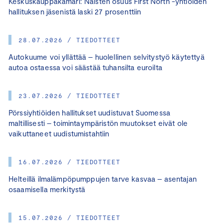
Keskuskauppakamari: Naisten osuus First North -yhtiöiden
hallituksen jäsenistä laski 27 prosenttiin
28.07.2026 / TIEDOTTEET
Autokuume voi yllättää – huolellinen selvitystyö käytettyä
autoa ostaessa voi säästää tuhansilta euroilta
23.07.2026 / TIEDOTTEET
Pörssiyhtiöiden hallitukset uudistuvat Suomessa
maltillisesti – toimintaympäristön muutokset eivät ole
vaikuttaneet uudistumistahtiin
16.07.2026 / TIEDOTTEET
Helteillä ilmalämpöpumppujen tarve kasvaa – asentajan
osaamisella merkitystä
15.07.2026 / TIEDOTTEET