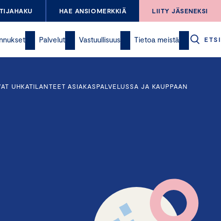
TIJAHAKU
HAE ANSIOMERKKIÄ
LIITY JÄSENEKSI
nnukset
Palvelut
Vastuullisuus
Tietoa meistä
ETSI
AVAT UHKATILANTEET ASIAKASPALVELUSSA JA KAUPPAAN