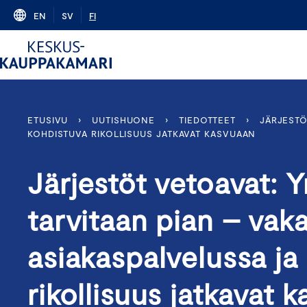
Skip
EN
SV
FI
to
content
ETUSIVU
›
UUTISHUONE
›
TIEDOTTEET
›
JÄRJESTÖ
KOHDISTUVA RIKOLLISUUS JATKAVAT KASVUAAN
Järjestöt vetoavat: Y
tarvitaan pian – vaka
asiakaspalvelussa j
rikollisuus jatkavat 