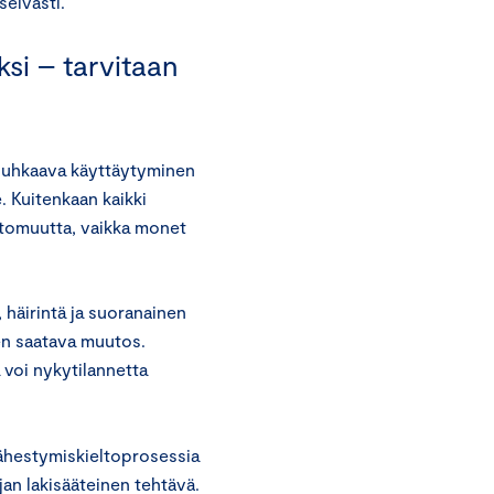
elvästi.
ksi – tarvitaan
uu uhkaava käyttäytyminen
. Kuitenkaan kaikki
ttomuutta, vaikka monet
, häirintä ja suoranainen
een saatava muutos.
a voi nykytilannetta
 lähestymiskieltoprosessia
jan lakisääteinen tehtävä.