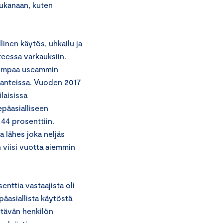
mukanaan, kuten
inen käytös, uhkailu ja
teessa varkauksiin.
aiempaa useammin
ilanteissa. Vuoden 2017
laisissa
epäasialliseen
44 prosenttiin.
 lähes joka neljäs
n viisi vuotta aiemmin
nttia vastaajista oli
päasiallista käytöstä
pitävän henkilön