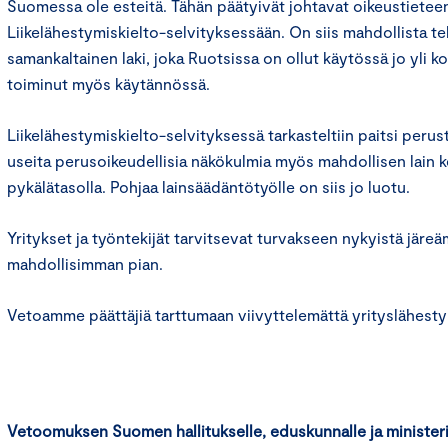
Suomessa ole esteitä. Tähän päätyivät johtavat oikeustieteen
Liikelähestymiskielto-selvityksessään. On siis mahdollista t
samankaltainen laki, joka Ruotsissa on ollut käytössä jo yli k
toiminut myös käytännössä.
Liikelähestymiskielto-selvityksessä tarkasteltiin paitsi perustu
useita perusoikeudellisia näkökulmia myös mahdollisen lain k
pykälätasolla. Pohjaa lainsäädäntötyölle on siis jo luotu.
Yritykset ja työntekijät tarvitsevat turvakseen nykyistä järeä
mahdollisimman pian.
Vetoamme päättäjiä tarttumaan viivyttelemättä yrityslähesty
Vetoomuksen Suomen hallitukselle, eduskunnalle ja ministeriö