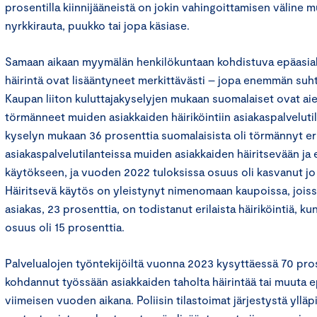
prosentilla kiinnijääneistä on jokin vahingoittamisen väline 
nyrkkirauta, puukko tai jopa käsiase.
Samaan aikaan myymälän henkilökuntaan kohdistuva epäasiall
häirintä ovat lisääntyneet merkittävästi – jopa enemmän suh
Kaupan liiton kuluttajakyselyjen mukaan suomalaiset ovat 
törmänneet muiden asiakkaiden häiriköintiin asiakaspalvelut
kyselyn mukaan 36 prosenttia suomalaisista oli törmännyt eri
asiakaspalvelutilanteissa muiden asiakkaiden häiritsevään ja 
käytökseen, ja vuoden 2022 tuloksissa osuus oli kasvanut jo 
Häiritsevä käytös on yleistynyt nimenomaan kaupoissa, joissa
asiakas, 23 prosenttia, on todistanut erilaista häiriköintiä, ku
osuus oli 15 prosenttia.
Palvelualojen työntekijöiltä vuonna 2023 kysyttäessä 70 prose
kohdannut työssään asiakkaiden taholta häirintää tai muuta e
viimeisen vuoden aikana. Poliisin tilastoimat järjestystä yllä