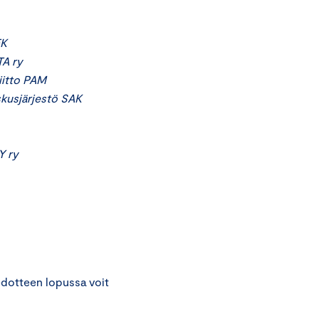
EK
TA ry
iitto PAM
skusjärjestö SAK
Y ry
edotteen lopussa voit