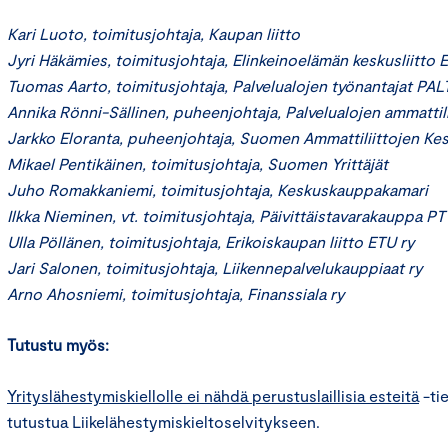
Kari Luoto, toimitusjohtaja, Kaupan liitto
Jyri Häkämies, toimitusjohtaja, Elinkeinoelämän keskusliitto 
Tuomas Aarto, toimitusjohtaja, Palvelualojen työnantajat PAL
Annika Rönni-Sällinen, puheenjohtaja, Palvelualojen ammattil
Jarkko Eloranta, puheenjohtaja, Suomen Ammattiliittojen Ke
Mikael Pentikäinen, toimitusjohtaja, Suomen Yrittäjät
Juho Romakkaniemi, toimitusjohtaja, Keskuskauppakamari
Ilkka Nieminen, vt. toimitusjohtaja, Päivittäistavarakauppa PT
Ulla Pöllänen, toimitusjohtaja, Erikoiskaupan liitto ETU ry
Jari Salonen, toimitusjohtaja, Liikennepalvelukauppiaat ry
Arno Ahosniemi, toimitusjohtaja, Finanssiala ry
Tutustu myös:
Yrityslähestymiskiellolle ei nähdä perustuslaillisia esteitä
-ti
tutustua Liikelähestymiskieltoselvitykseen.