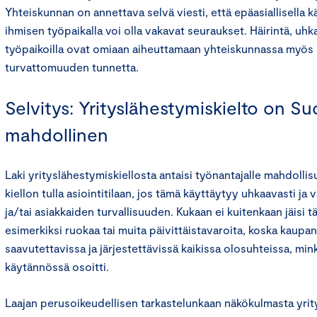
Yhteiskunnan on annettava selvä viesti, että epäasiallisella k
ihmisen työpaikalla voi olla vakavat seuraukset. Häirintä, uhka
työpaikoilla ovat omiaan aiheuttamaan yhteiskunnassa myös 
turvattomuuden tunnetta.
Selvitys: Yrityslähestymiskielto on S
mahdollinen
Laki yrityslähestymiskiellosta antaisi työnantajalle mahdolli
kiellon tulla asiointitilaan, jos tämä käyttäytyy uhkaavasti ja
ja/tai asiakkaiden turvallisuuden. Kukaan ei kuitenkaan jäisi t
esimerkiksi ruokaa tai muita päivittäistavaroita, koska kaupa
saavutettavissa ja järjestettävissä kaikissa olosuhteissa, mi
käytännössä osoitti.
Laajan perusoikeudellisen tarkastelunkaan näkökulmasta yrity