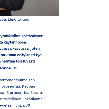
uva: Elmo Eklund.
stymiskiellon säätämiseen.
ta käytännössä.
ovassa kasvussa, joten
tarvitaan erityisesti työ-
aiheuttaa toistuvasti
iakkaille.
sääntyneet viimeisen
6 prosenttia. Kaupan
sa 15 prosenttia. Tilastot
n todellinen uhkatilanne,
havaitaan. Jopa 80