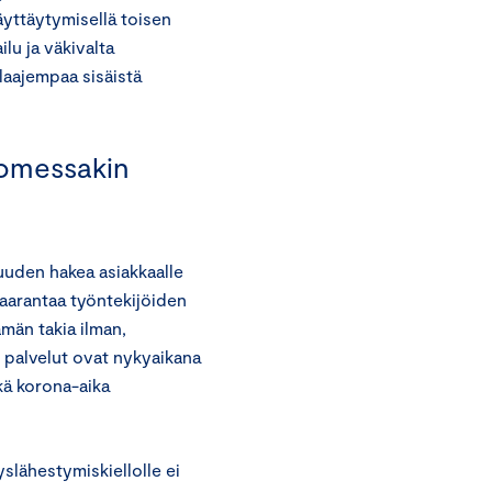
äyttäytymisellä toisen
ilu ja väkivalta
laajempaa sisäistä
uomessakin
suuden hakea asiakkaalle
 vaarantaa työntekijöiden
ämän takia ilman,
n palvelut ovat nykyaikana
nkä korona-aika
slähestymiskiellolle ei