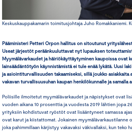
Keskuskauppakamarin toimitusjohtaja Juho Romakkaniemi. K
Pääministeri Petteri Orpon hallitus on sitoutunut yrityslähe
Useat järjestöt peräänkuuluttavat nyt lupauksen toteuttamis
Myymälävarkaudet ja häiriökäyttäytyminen kaupoissa ovat k
lainsäädäntötyön käynnistämistä ei tule enää lykätä. Uusi laki 
ja asiointiturvallisuuden takaamiseksi, sillä joukko asiakkaita 
vakavan turvallisuusuhan kaupan henkilökunnalle ja samalla as
Poliisille ilmoitetut myymälävarkaudet ja näpistykset ovat li
vuoden aikana 10 prosenttia ja vuodesta 2019 lähtien jopa 2
yrityksiin kohdistuvat ryöstöt ovat lisääntyneet samassa ajas
ovat karut ja kiistattomat. Jokainen myymälävarkaustilanne o
joka pahimmillaan kärjistyy vakavaksi väkivallaksi, kun teko 