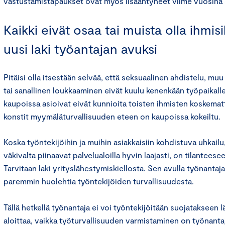
vastustamistapaukset ovat myös lisääntyneet viime vuosina s
Kaikki eivät osaa tai muista olla ihmisi
uusi laki työantajan avuksi
Pitäisi olla itsestään selvää, että seksuaalinen ahdistelu, m
tai sanallinen loukkaaminen eivät kuulu kenenkään työpaikalle
kaupoissa asioivat eivät kunnioita toisten ihmisten koskema
konstit myymäläturvallisuuden eteen on kaupoissa kokeiltu.
Koska työntekijöihin ja muihin asiakkaisiin kohdistuva uhkailu
väkivalta piinaavat palvelualoilla hyvin laajasti, on tilantees
Tarvitaan laki yrityslähestymiskiellosta. Sen avulla työnantaj
paremmin huolehtia työntekijöiden turvallisuudesta.
Tällä hetkellä työnantaja ei voi työntekijöitään suojatakseen
aloittaa, vaikka työturvallisuuden varmistaminen on työnanta