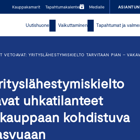
Kauppakamarit
Tapahtumakalenteri
Medialle
ASIANTUN
Uutishuone
Vaikuttaminen
Tapahtumat ja valme
T VETOAVAT: YRITYSLÄHESTYMISKIELTO TARVITAAN PIAN – VAK
rityslähestymiskielto
vat uhkatilanteet
a kauppaan kohdistuva
kasvuaan