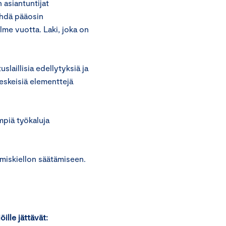
 asiantuntijat
ehdä pääosin
olme vuotta. Laki, joka on
slaillisia edellytyksiä ja
eskeisiä elementtejä
mpiä työkaluja
miskiellon säätämiseen.
ille jättävät: