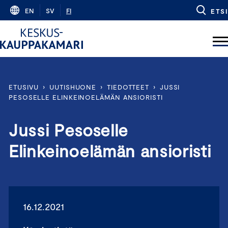
Skip
EN
SV
FI
ETSI
to
content
ETUSIVU
›
UUTISHUONE
›
TIEDOTTEET
›
JUSSI
PESOSELLE ELINKEINOELÄMÄN ANSIORISTI
Jussi Pesoselle
Elinkeinoelämän ansioristi
16.12.2021