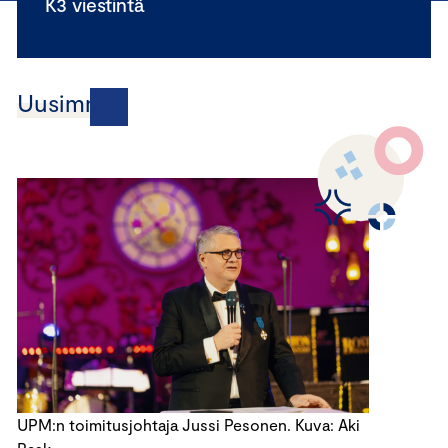
K3 viestintä
Uusimmat
UPM:n toimitusjohtaja Jussi Pesonen. Kuva: Aki