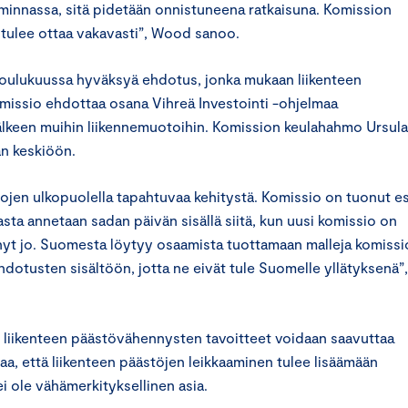
oiminnassa, sitä pidetään onnistuneena ratkaisuna. Komission
, tulee ottaa vakavasti”, Wood sanoo.
joulukuussa hyväksyä ehdotus, jonka mukaan liikenteen
ssio ehdottaa osana Vihreä Investointi -ohjelmaa
älkeen muihin liikennemuotoihin. Komission keulahahmo Ursula
an keskiöön.
ojen ulkopuolella tapahtuvaa kehitystä. Komissio on tuonut esi
ta annetaan sadan päivän sisällä siitä, kun uusi komissio on
ynyt jo. Suomesta löytyy osaamista tuottamaan malleja komiss
hdotusten sisältöön, jotta ne eivät tule Suomelle yllätyksenä”,
 liikenteen päästövähennysten tavoitteet voidaan saavuttaa
aa, että liikenteen päästöjen leikkaaminen tulee lisäämään
i ole vähämerkityksellinen asia.