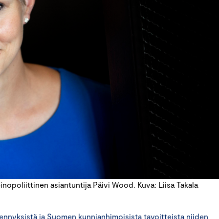
nopoliittinen asiantuntija Päivi Wood. Kuva: Liisa Takala
ähennyksistä ja Suomen kunnianhimoisista tavoitteista niiden