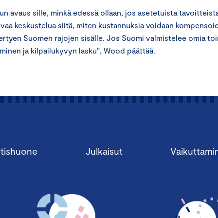
n avaus sille, minkä edessä ollaan, jos asetetuista tavoitteist
tuvaa keskustelua siitä, miten kustannuksia voidaan kompensoi
ertyen Suomen rajojen sisälle. Jos Suomi valmistelee omia to
eminen ja kilpailukyvyn lasku”, Wood päättää.
tishuone
Julkaisut
Vaikuttami