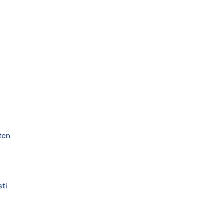
ten
sti