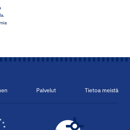
a
da.
imia
nen
Palvelut
Tietoa meistä