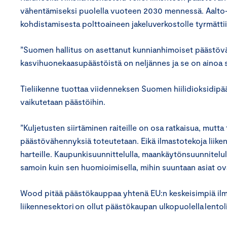
vähentämiseksi puolella vuoteen 2030 mennessä. Aalto-y
kohdistamisesta polttoaineen jakeluverkostolle tyrmättii
”Suomen hallitus on asettanut kunnianhimoiset päästöv
kasvihuonekaasupäästöistä on neljännes ja se on ainoa 
Tieliikenne tuottaa viidenneksen Suomen hiilidioksidipääs
vaikutetaan päästöihin.
”Kuljetusten siirtäminen raiteille on osa ratkaisua, mutta 
päästövähennyksiä toteutetaan. Eikä ilmastotekoja liiken
harteille. Kaupunkisuunnittelulla, maankäytönsuunnitelull
samoin kuin sen huomioimisella, mihin suuntaan asiat o
Wood pitää päästökauppaa yhtenä EU:n keskeisimpiä ilma
liikennesektori on ollut päästökaupan ulkopuolella lentol