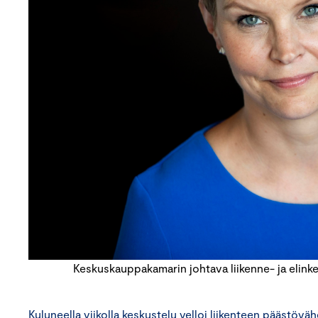
Keskuskauppakamarin johtava liikenne- ja elinkei
Kuluneella viikolla keskustelu velloi liikenteen päästöv