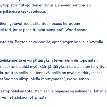
liopiston tutkijoiden ehdotus alenevien kiintiöiden
n julkisessa keskustelussa.
ähennystavoitteet. Liikenteen osuus Euroopan
sektori, jonka päästöt ovat kasvussa”, Wood sanoo.
töistä. Polttoainevalinnoilla, ajoneuvojen koolla ja käytöllä
tieliikennettä ei voi jättää yksin tekemään valintoja, miten
nesektorilla pidä myöskään jättää yksin kansalaisten tai yritys
a, polttoaineilla ja liikennevälineillä on myös merkityksensä,
vat Suomen ulkopuolella kehittymässä”, Wood sanoo.
stopolitiikan toteuttamisen ja ohjaamisen välineenä. Tähän a
iikennettä lukuun ottamatta.