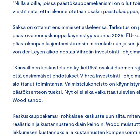
”Niillä aloilla, joissa päästökauppamekanismi on ollut t
viestit siitä, että liikenne otetaan osaksi päästökauppaa
Saksa on ottanut ensimmäiset askeleensa. Tarkoitus on 
päästövähennyskauppa käynnistyy vuonna 2026. EU-komi
päästökaupan laajentamista ensin merenkulkuun ja sen j
von der Leyen aikoo nostaa Vihreän investointi -ohjelm
”Kansallinen keskustelu on kytkettävä osaksi Suomen raj
että ensimmäiset ehdotukset Vihreä Investointi -ohjelmas
aloittanut toimintansa. Valmistelukoneisto on käynnist
päätöksenteon tueksi. Nyt olisi aika vaikuttaa tulevien e
Wood sanoo.
Keskuskauppakamari rohkaisee keskusteluun siitä, miten
realistisin ja kustannustehokkain keinoin. Wood muistutt
liikkumisen kustannuksia ja kustannusten kompensointi e