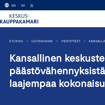
Skip
EN
SV
FI
to
content
ETUSIVU
›
UUTISHUONE
›
TIEDOTTEET
›
KANSALLI
Kansallinen keskuste
päästövähennyksistä
laajempaa kokonaisu