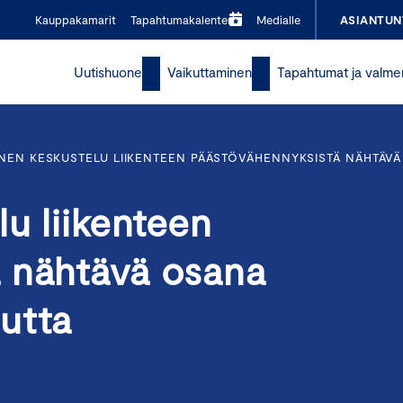
Kauppakamarit
Tapahtumakalenteri
Medialle
ASIANTUN
Uutishuone
Vaikuttaminen
Tapahtumat ja valme
NEN KESKUSTELU LIIKENTEEN PÄÄSTÖVÄHENNYKSISTÄ NÄHTÄV
lu liikenteen
 nähtävä osana
utta