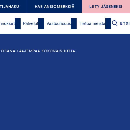
TIJAHAKU
HAE ANSIOMERKKIÄ
LIITY JÄSENEKSI
nnukset
Palvelut
Vastuullisuus
Tietoa meistä
ETSI
Ä OSANA LAAJEMPAA KOKONAISUUTTA