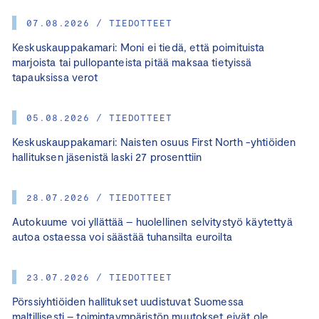
07.08.2026 / TIEDOTTEET
Keskuskauppakamari: Moni ei tiedä, että poimituista
marjoista tai pullopanteista pitää maksaa tietyissä
tapauksissa verot
05.08.2026 / TIEDOTTEET
Keskuskauppakamari: Naisten osuus First North -yhtiöiden
hallituksen jäsenistä laski 27 prosenttiin
28.07.2026 / TIEDOTTEET
Autokuume voi yllättää – huolellinen selvitystyö käytettyä
autoa ostaessa voi säästää tuhansilta euroilta
23.07.2026 / TIEDOTTEET
Pörssiyhtiöiden hallitukset uudistuvat Suomessa
maltillisesti – toimintaympäristön muutokset eivät ole