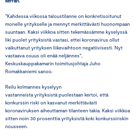
kerran.
”Kahdessa viikossa taloustilanne on konkretisoitunut
monelle yritykselle ja mennyt merkittävästi huonompaan
suuntaan. Kaksi viikkoa sitten tekemässämme kyselyssä
liki puolet yrityksistä vastasi, ettei koronavirus ollut
vaikuttanut yrityksen liikevaihtoon negatiivisesti. Nyt
vastaava osuus oli enää neljännes”,
Keskuskauppakamarin toimitusjohtaja Juho
Romakkaniemi sanoo.
Reilu kolmannes kyselyyn
vastanneista yrityksistä puolestaan kertoi, että
konkurssin riski on kasvanut merkittävästi
koronaviruksen aiheuttaman tilanteen takia. Kaksi viikkoa
sitten noin 30 prosenttia yrityksistä koki konkurssiriskin
nousseen.