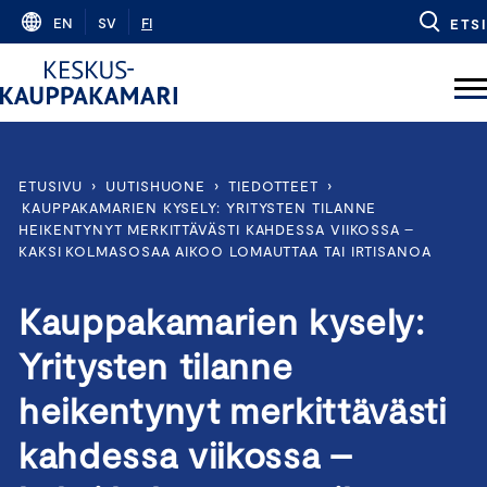
Skip
EN
SV
FI
ETSI
to
content
ETUSIVU
›
UUTISHUONE
›
TIEDOTTEET
›
KAUPPAKAMARIEN KYSELY: YRITYSTEN TILANNE
HEIKENTYNYT MERKITTÄVÄSTI KAHDESSA VIIKOSSA –
KAKSI KOLMASOSAA AIKOO LOMAUTTAA TAI IRTISANOA
Kauppakamarien kysely:
Yritysten tilanne
heikentynyt merkittävästi
kahdessa viikossa –