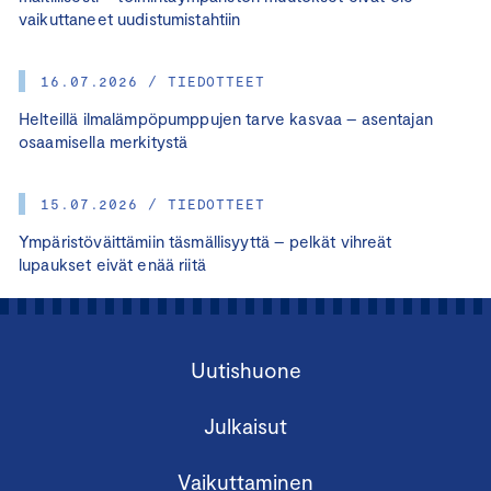
vaikuttaneet uudistumistahtiin
16.07.2026 / TIEDOTTEET
Helteillä ilmalämpöpumppujen tarve kasvaa – asentajan
osaamisella merkitystä
15.07.2026 / TIEDOTTEET
Ympäristöväittämiin täsmällisyyttä – pelkät vihreät
lupaukset eivät enää riitä
Uutishuone
Julkaisut
Vaikuttaminen