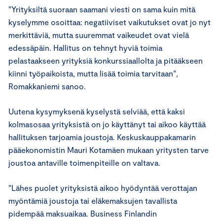
”Yrityksiltä suoraan saamani viesti on sama kuin mitä
kyselymme osoittaa: negatiiviset vaikutukset ovat jo nyt
merkittäviä, mutta suuremmat vaikeudet ovat vielä
edessäpäin. Hallitus on tehnyt hyviä toimia
pelastaakseen yrityksiä konkurssiaallolta ja pitääkseen
kiinni työpaikoista, mutta lisää toimia tarvitaan”,
Romakkaniemi sanoo.
Uutena kysymyksenä kyselystä selviää, että kaksi
kolmasosaa yrityksistä on jo käyttänyt tai aikoo käyttää
hallituksen tarjoamia joustoja. Keskuskauppakamarin
pääekonomistin Mauri Kotamäen mukaan yritysten tarve
joustoa antaville toimenpiteille on valtava.
”Lähes puolet yrityksistä aikoo hyödyntää verottajan
myöntämiä joustoja tai eläkemaksujen tavallista
pidempää maksuaikaa. Business Finlandin