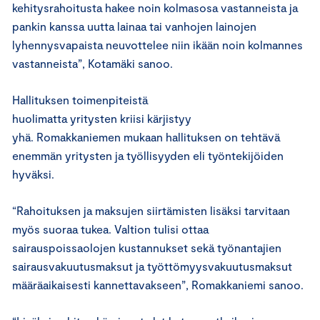
kehitysrahoitusta hakee noin kolmasosa vastanneista ja
pankin kanssa uutta lainaa tai vanhojen lainojen
lyhennysvapaista neuvottelee niin ikään noin kolmannes
vastanneista”, Kotamäki sanoo.
Hallituksen toimenpiteistä
huolimatta yritysten kriisi kärjistyy
yhä. Romakkaniemen mukaan hallituksen on tehtävä
enemmän yritysten ja työllisyyden eli työntekijöiden
hyväksi.
“Rahoituksen ja maksujen siirtämisten lisäksi tarvitaan
myös suoraa tukea. Valtion tulisi ottaa
sairauspoissaolojen kustannukset sekä työnantajien
sairausvakuutusmaksut ja työttömyysvakuutusmaksut
määräaikaisesti kannettavakseen”, Romakkaniemi sanoo.