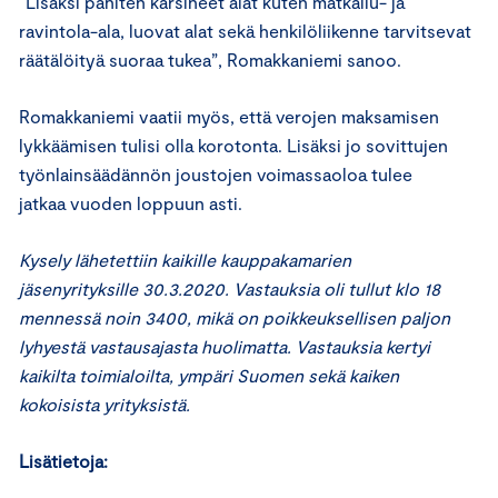
“Lisäksi pahiten kärsineet alat kuten matkailu- ja
ravintola-ala, luovat alat sekä henkilöliikenne tarvitsevat
räätälöityä suoraa tukea”, Romakkaniemi sanoo.
Romakkaniemi vaatii myös, että verojen maksamisen
lykkäämisen tulisi olla korotonta. Lisäksi jo sovittujen
työnlainsäädännön joustojen voimassaoloa tulee
jatkaa vuoden loppuun asti.
Kysely lähetettiin kaikille kauppakamarien
jäsenyrityksille
30
.3.2020
.
Vastauksia
oli tullut klo 18
mennessä
noin 3
4
00
, mikä on poikkeuksellisen paljon
lyhyestä vastausajasta huolimatta.
Vastauksia kertyi
kaikilta toimialoilta
,
y
mpäri Suomen
sekä kaiken
kokoisista yrityksistä.
Lisätietoja: