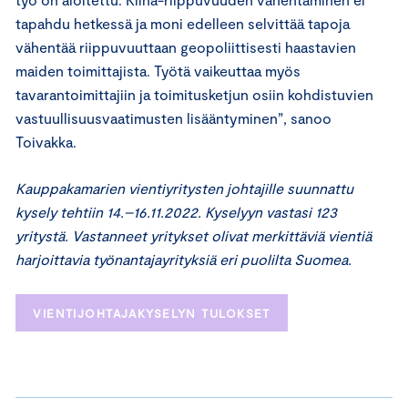
tapahdu hetkessä ja moni edelleen selvittää tapoja
vähentää riippuvuuttaan geopoliittisesti haastavien
maiden toimittajista. Työtä vaikeuttaa myös
tavarantoimittajiin ja toimitusketjun osiin kohdistuvien
vastuullisuusvaatimusten lisääntyminen”, sanoo
Toivakka.
Kauppakamarien vientiyritysten johtajille suunnattu
kysely tehtiin 14.–16.11.2022. Kyselyyn vastasi 123
yritystä. Vastanneet yritykset olivat merkittäviä vientiä
harjoittavia työnantajayrityksiä eri puolilta Suomea.
VIENTIJOHTAJAKYSELYN TULOKSET