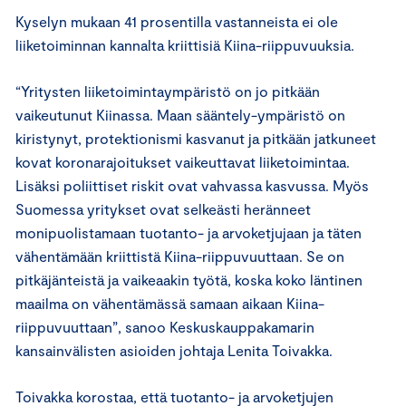
Kyselyn mukaan 41 prosentilla vastanneista ei ole
liiketoiminnan kannalta kriittisiä Kiina-riippuvuuksia.
“Yritysten liiketoimintaympäristö on jo pitkään
vaikeutunut Kiinassa. Maan sääntely-ympäristö on
kiristynyt, protektionismi kasvanut ja pitkään jatkuneet
kovat koronarajoitukset vaikeuttavat liiketoimintaa.
Lisäksi poliittiset riskit ovat vahvassa kasvussa. Myös
Suomessa yritykset ovat selkeästi heränneet
monipuolistamaan tuotanto- ja arvoketjujaan ja täten
vähentämään kriittistä Kiina-riippuvuuttaan. Se on
pitkäjänteistä ja vaikeaakin työtä, koska koko läntinen
maailma on vähentämässä samaan aikaan Kiina-
riippuvuuttaan”, sanoo Keskuskauppakamarin
kansainvälisten asioiden johtaja Lenita Toivakka.
Toivakka korostaa, että tuotanto- ja arvoketjujen