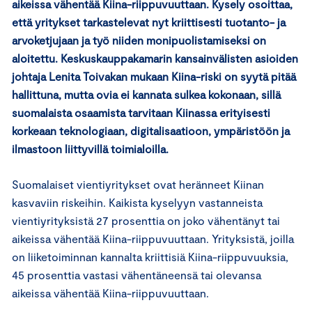
aikeissa vähentää Kiina-riippuvuuttaan. Kysely osoittaa,
että yritykset tarkastelevat nyt kriittisesti tuotanto- ja
arvoketjujaan ja työ niiden monipuolistamiseksi on
aloitettu. Keskuskauppakamarin kansainvälisten asioiden
johtaja Lenita Toivakan mukaan Kiina-riski on syytä pitää
hallittuna, mutta ovia ei kannata sulkea kokonaan, sillä
suomalaista osaamista tarvitaan Kiinassa erityisesti
korkeaan teknologiaan, digitalisaatioon, ympäristöön ja
ilmastoon liittyvillä toimialoilla.
Suomalaiset vientiyritykset ovat heränneet Kiinan
kasvaviin riskeihin. Kaikista kyselyyn vastanneista
vientiyrityksistä 27 prosenttia on joko vähentänyt tai
aikeissa vähentää Kiina-riippuvuuttaan. Yrityksistä, joilla
on liiketoiminnan kannalta kriittisiä Kiina-riippuvuuksia,
45 prosenttia vastasi vähentäneensä tai olevansa
aikeissa vähentää Kiina-riippuvuuttaan.