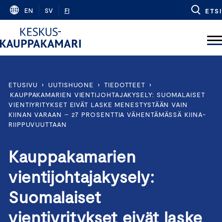
Skip
EN
SV
FI
ETSI
to
content
ETUSIVU
›
UUTISHUONE
›
TIEDOTTEET
›
KAUPPAKAMARIEN VIENTIJOHTAJAKYSELY: SUOMALAISET
VIENTIYRITYKSET EIVÄT LASKE MENESTYSTÄÄN VAIN
KIINAN VARAAN – 27 PROSENTTIA VÄHENTÄMÄSSÄ KIINA-
RIIPPUVUUTTAAN
Kauppakamarien
vientijohtajakysely:
Suomalaiset
vientiyritykset eivät laske