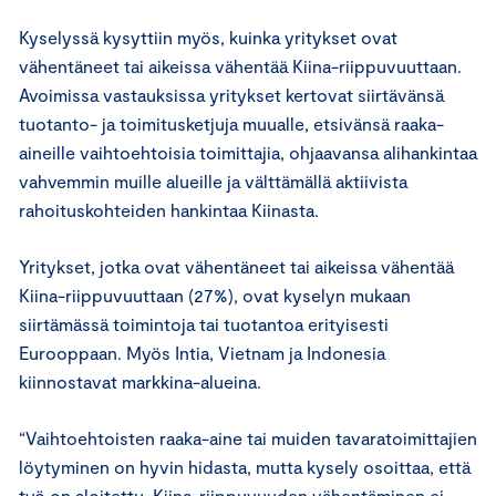
Kyselyssä kysyttiin myös, kuinka yritykset ovat
vähentäneet tai aikeissa vähentää Kiina-riippuvuuttaan.
Avoimissa vastauksissa yritykset kertovat siirtävänsä
tuotanto- ja toimitusketjuja muualle, etsivänsä raaka-
aineille vaihtoehtoisia toimittajia, ohjaavansa alihankintaa
vahvemmin muille alueille ja välttämällä aktiivista
rahoituskohteiden hankintaa Kiinasta.
Yritykset, jotka ovat vähentäneet tai aikeissa vähentää
Kiina-riippuvuuttaan (27%), ovat kyselyn mukaan
siirtämässä toimintoja tai tuotantoa erityisesti
Eurooppaan. Myös Intia, Vietnam ja Indonesia
kiinnostavat markkina-alueina.
“Vaihtoehtoisten raaka-aine tai muiden tavaratoimittajien
löytyminen on hyvin hidasta, mutta kysely osoittaa, että
työ on aloitettu. Kiina-riippuvuuden vähentäminen ei