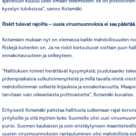
ajatteluun kuuluu usko omaan tekemiseen; se on positiivinen
kyselyn tuloksissa”, sanoo Kotamäki.
Riskit tulevat rajoilta – uusia virusmuunnoksia ei saa päästä
Kotamäen mukaan nyt on olemassa kaikki mahdollisuuden no
Riskejä kuitenkin on. Ja ne riskit kietoutuvat osittain juuri ha
ennakoitavuuteen ja selkeyteen.
”Hallituksen toimet herättävät kysymyksiä; joudutaanko tekem
pidempiaikaisia sulkutoimenpiteitä ja millä tavalla niistä viesti
mahdollisimman selkeitä linjauksia ja ennakoitavuutta. Maaper
tarvitaan vain oikeanlaista polttoainetta”, Kotamäki kuvailee.
Erityisesti Kotamäki patistaa hallitusta sulkemaan rajat korona
yrityksille ja sitä myöten koko Suomelle olisi uusi virusmuun
purisi. Suomen kaukaisen ja osin eristäytyneen maantieteell
uusien virusmuunnoksien rantautuminen olisi mahdollista estä