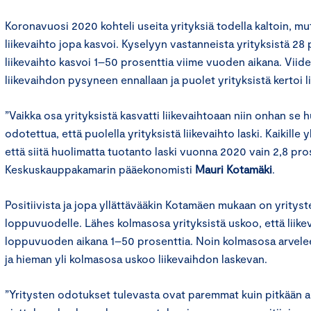
Koronavuosi 2020 kohteli useita yrityksiä todella kaltoin, mutta
liikevaihto jopa kasvoi. Kyselyyn vastanneista yrityksistä 28 
liikevaihto kasvoi 1–50 prosenttia viime vuoden aikana. Viide
liikevaihdon pysyneen ennallaan ja puolet yrityksistä kertoi 
”Vaikka osa yrityksistä kasvatti liikevaihtoaan niin onhan se h
odotettua, että puolella yrityksistä liikevaihto laski. Kaikille 
että siitä huolimatta tuotanto laski vuonna 2020 vain 2,8 pro
Keskuskauppakamarin pääekonomisti
Mauri Kotamäki
.
Positiivista ja jopa yllättävääkin Kotamäen mukaan on yrity
loppuvuodelle. Lähes kolmasosa yrityksistä uskoo, että liike
loppuvuoden aikana 1–50 prosenttia. Noin kolmasosa arvele
ja hieman yli kolmasosa uskoo liikevaihdon laskevan.
”Yritysten odotukset tulevasta ovat paremmat kuin pitkään ai