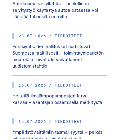
Autokuume voi yllättää – huolellinen
selvitystyö käytettyä autoa ostaessa voi
säästää tuhansilta euroilta
23.07.2026 / TIEDOTTEET
Pörssiyhtiöiden hallitukset uudistuvat
Suomessa maltillisesti – toimintaympäristön
muutokset eivät ole vaikuttaneet
uudistumistahtiin
16.07.2026 / TIEDOTTEET
Helteillä ilmalämpöpumppujen tarve
kasvaa – asentajan osaamisella merkitystä
15.07.2026 / TIEDOTTEET
Ympäristöväittämiin täsmällisyyttä – pelkät
vihreät lupaukset eivät enää riitä