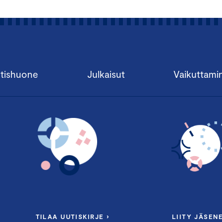
tishuone
Julkaisut
Vaikuttami
TILAA UUTISKIRJE ›
LIITY JÄSENE