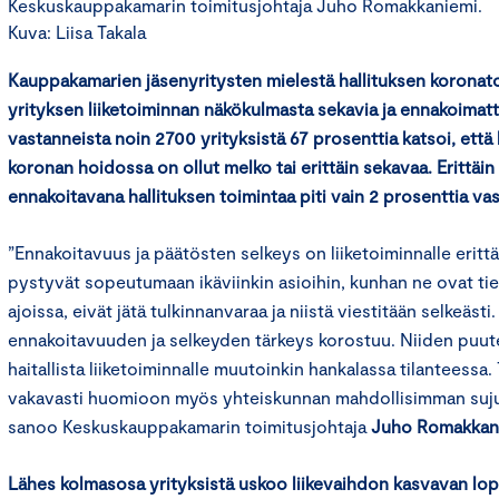
Keskuskauppakamarin toimitusjohtaja Juho Romakkaniemi.
Kuva: Liisa Takala
Kauppakamarien jäsenyritysten mielestä hallituksen koronato
yrityksen liiketoiminnan näkökulmasta sekavia ja ennakoimat
vastanneista noin 2700 yrityksistä 67 prosenttia katsoi, että 
koronan hoidossa on ollut melko tai erittäin sekavaa. Erittäin
ennakoitavana hallituksen toimintaa piti vain 2 prosenttia vas
”Ennakoitavuus ja päätösten selkeys on liiketoiminnalle erittä
pystyvät sopeutumaan ikäviinkin asioihin, kunhan ne ovat t
ajoissa, eivät jätä tulkinnanvaraa ja niistä viestitään selkeäst
ennakoitavuuden ja selkeyden tärkeys korostuu. Niiden puute 
haitallista liiketoiminnalle muutoinkin hankalassa tilanteessa
vakavasti huomioon myös yhteiskunnan mahdollisimman suj
sanoo Keskuskauppakamarin toimitusjohtaja
Juho Romakkan
Lähes kolmasosa yrityksistä uskoo liikevaihdon kasvavan l