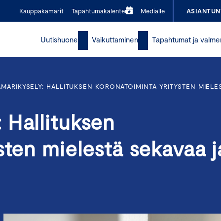
Kauppakamarit
Tapahtumakalenteri
Medialle
ASIANTUN
Uutishuone
Vaikuttaminen
Tapahtumat ja valme
MARIKYSELY: HALLITUKSEN KORONATOIMINTA YRITYSTEN MIELE
 Hallituksen
sten mielestä sekavaa j