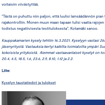
voitaisiin viivästyttää.
”Tästä on puhuttu niin paljon, että luulisi lainsäädännön pia
rajakontrolliin. Monen muun maan tapaan tulisi vaatia rajojen
todistus negatiivisesta testituloksesta”, Kotamäki sanoo.
Kauppakamarien kysely tehtiin 16.3.2021. Kyselyyn vastasi 2
jäsenyritystä. Vastauksia kertyi kaikilta toimialoilta ympäri 
kokoisista yrityksistä. Aiemmat vastaavanlaiset kyselyt on tot
20.4, 4.5, 18.5, 1.6, 23.6, 2.9, 8.10, 1.12 ja 2.2.
Liite:
Kyselyn taustatiedot ja tulokset