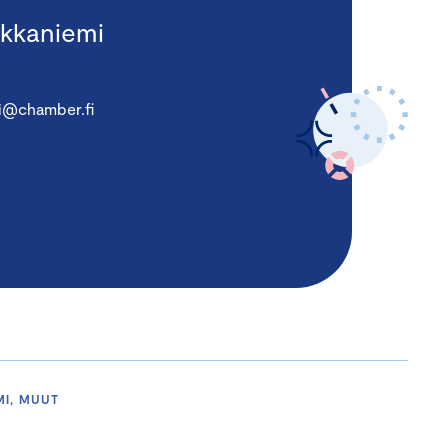
kkaniemi
i@chamber.fi
MI, MUUT