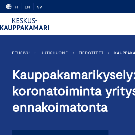
Skip
FI
EN
SV
to
content
ETUSIVU
›
UUTISHUONE
›
TIEDOTTEET
›
KAUPPAKA
Kauppakamarikysely:
koronatoiminta yrity
ennakoimatonta