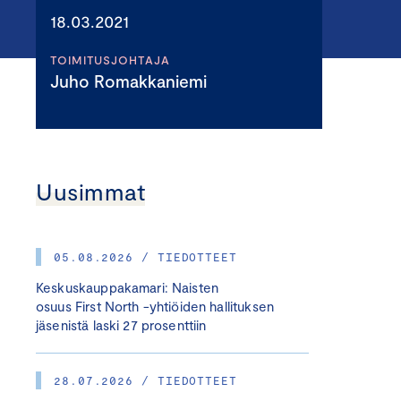
18.03.2021
TOIMITUSJOHTAJA
Juho Romakkaniemi
Uusimmat
05.08.2026 / TIEDOTTEET
Keskuskauppakamari: Naisten
osuus First North -yhtiöiden hallituksen
jäsenistä laski 27 prosenttiin
28.07.2026 / TIEDOTTEET