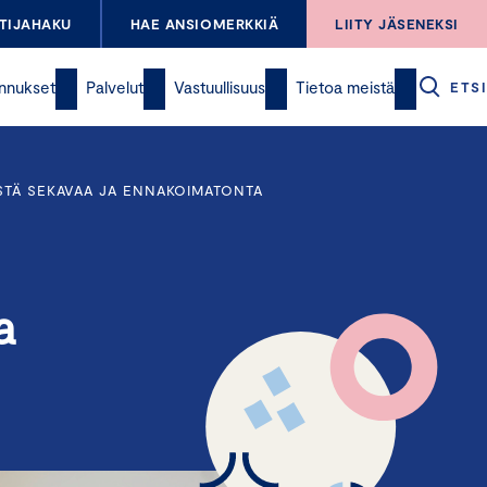
TIJAHAKU
HAE ANSIOMERKKIÄ
LIITY JÄSENEKSI
nnukset
Palvelut
Vastuullisuus
Tietoa meistä
ETSI
STÄ SEKAVAA JA ENNAKOIMATONTA
a