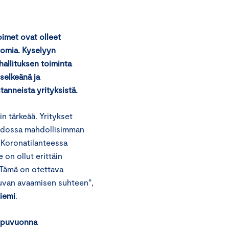
imet ovat olleet
tomia. Kyselyyn
hallituksen toiminta
 selkeänä ja
tanneista yrityksistä.
in tärkeää. Yritykset
iedossa mahdollisimman
i. Koronatilanteessa
on ollut erittäin
. Tämä on otettava
uvan avaamisen suhteen”,
iemi
.
oppuvuonna