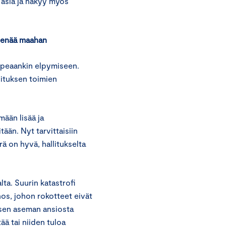
 asia ja näkyy myös
ä enää maahan
peaankin elpymiseen.
llituksen toimien
ään lisää ja
tään. Nyt tarvittaisiin
ä on hyvä, hallitukselta
lta. Suurin katastrofi
nos, johon rokotteet eivät
isen aseman ansiosta
ä tai niiden tuloa