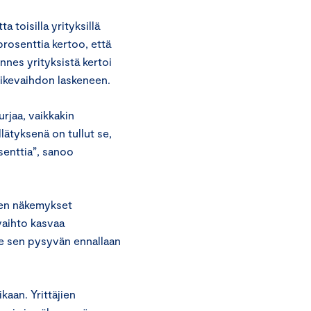
 toisilla yrityksillä
prosenttia kertoo, että
nnes yrityksistä kertoi
liikevaihdon laskeneen.
urjaa, vaikkakin
yllätyksenä on tullut se,
senttia”, sanoo
sten näkemykset
vaihto kasvaa
e sen pysyvän ennallaan
kaan. Yrittäjien