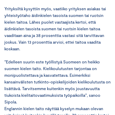
Yrityksiltä kysyttiin myös, vaatiiko yrityksen asiakas tai
yhteistyötaho äidinkielen tasoista suomen tai ruotsin
kielen taitoa. Lähes puolet vastaajista kertoi, että
äidinkielen tasoista suomen tai ruotsin kielen taitoa
vaaditaan aina ja 38 prosenttia vastasi sitä tarvittavan
joskus. Vain 13 prosenttia arvioi, ettei taitoa vaadita
koskaan.
”Edelleen suurin este työllistyä Suomeen on heikko
suomen kielen taito. Kielikoulutusten tarjontaa on
monipuolistettava ja kasvatettava. Esimerkiksi
kansainvälisten tutkinto-opiskelijoiden kielikoulutusta on
lisättävä. Tarvitsemme kuitenkin myös joustavuutta
tiukoista kielitaitovaatimuksista työpaikoilla”, sanoo
Sipola.
Englannin kielen taito näyttää kyselyn mukaan olevan