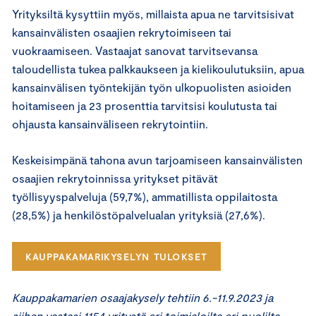
Yrityksiltä kysyttiin myös, millaista apua ne tarvitsisivat
kansainvälisten osaajien rekrytoimiseen tai
vuokraamiseen. Vastaajat sanovat tarvitsevansa
taloudellista tukea palkkaukseen ja kielikoulutuksiin, apua
kansainvälisen työntekijän työn ulkopuolisten asioiden
hoitamiseen ja 23 prosenttia tarvitsisi koulutusta tai
ohjausta kansainväliseen rekrytointiin.
Keskeisimpänä tahona avun tarjoamiseen kansainvälisten
osaajien rekrytoinnissa yritykset pitävät
työllisyyspalveluja (59,7%), ammatillista oppilaitosta
(28,5%) ja henkilöstöpalvelualan yrityksiä (27,6%).
KAUPPAKAMARIKYSELYN TULOKSET
Kauppakamarien osaajakysely tehtiin 6.-11.9.2023 ja
siihen vastasi 1154 yritystä eri toimialoilta eri puolilta