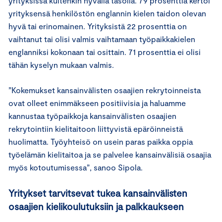
yrityksissä kuitenkin hyvällä tasolla. 79 prosenttia kertoi
yrityksensä henkilöstön englannin kielen taidon olevan
hyvä tai erinomainen. Yrityksistä 22 prosenttia on
vaihtanut tai olisi valmis vaihtamaan työpaikkakielen
englanniksi kokonaan tai osittain. 71 prosenttia ei olisi
tähän kyselyn mukaan valmis.
”Kokemukset kansainvälisten osaajien rekrytoinneista
ovat olleet enimmäkseen positiivisia ja haluamme
kannustaa työpaikkoja kansainvälisten osaajien
rekrytointiin kielitaitoon liittyvistä epäröinneistä
huolimatta. Työyhteisö on usein paras paikka oppia
työelämän kielitaitoa ja se palvelee kansainvälisiä osaajia
myös kotoutumisessa”, sanoo Sipola.
Yritykset tarvitsevat tukea kansainvälisten
osaajien kielikoulutuksiin ja palkkaukseen