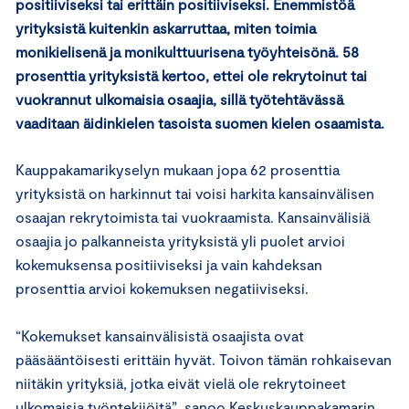
positiiviseksi tai erittäin positiiviseksi. Enemmistöä
yrityksistä kuitenkin askarruttaa, miten toimia
monikielisenä ja monikulttuurisena työyhteisönä. 58
prosenttia yrityksistä kertoo, ettei ole rekrytoinut tai
vuokrannut ulkomaisia osaajia, sillä työtehtävässä
vaaditaan äidinkielen tasoista suomen kielen osaamista.
Kauppakamarikyselyn mukaan jopa 62 prosenttia
yrityksistä on harkinnut tai voisi harkita kansainvälisen
osaajan rekrytoimista tai vuokraamista. Kansainvälisiä
osaajia jo palkanneista yrityksistä yli puolet arvioi
kokemuksensa positiiviseksi ja vain kahdeksan
prosenttia arvioi kokemuksen negatiiviseksi.
“Kokemukset kansainvälisistä osaajista ovat
pääsääntöisesti erittäin hyvät. Toivon tämän rohkaisevan
niitäkin yrityksiä, jotka eivät vielä ole rekrytoineet
ulkomaisia työntekijöitä”, sanoo Keskuskauppakamarin