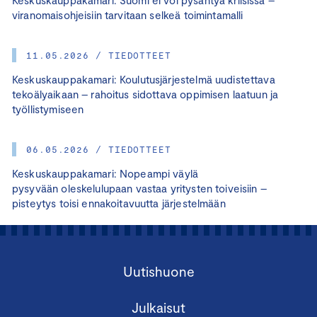
Keskuskauppakamari: Suomi ei voi pysähtyä kriisissä –
viranomaisohjeisiin tarvitaan selkeä toimintamalli
11.05.2026 / TIEDOTTEET
Keskuskauppakamari: Koulutusjärjestelmä uudistettava
tekoälyaikaan – rahoitus sidottava oppimisen laatuun ja
työllistymiseen
06.05.2026 / TIEDOTTEET
Keskuskauppakamari: Nopeampi väylä
pysyvään oleskelulupaan vastaa yritysten toiveisiin –
pisteytys toisi ennakoitavuutta järjestelmään
Uutishuone
Julkaisut