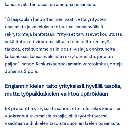
kansainvälisten osaajien aiempaa osaamista.
”Osaajapulan helpottaminen vaatii, että yritysten
osaamista ja valmiuksia toteuttaa kansainvälisiä
rekrytointeja kehitetään. Yritykset tarvitsevat koulutusta
sekä tietoa eri viranomaisilta ja toimijoilta. On myös
tärkeää, että tuomme esiin positiivisia ja onnistuneita
kokemuksia kansainvälisistä rekrytoinneista, joita on
paljon”, sanoo Keskuskauppakamarin varatoimitusjohtaja
Johanna Sipola.
Englannin kielen taito yrityksissä hyvällä tasolla,
mutta työpaikkakielen vaihtoa epäröidään
58 prosenttia yrityksistä sanoo, ettei ole rekrytoinut tai
vuokrannut ulkomaisia osaajia, sillä työtehtävässä
vaaditaan äidinkielen tasoista suomen kielen osaamista.