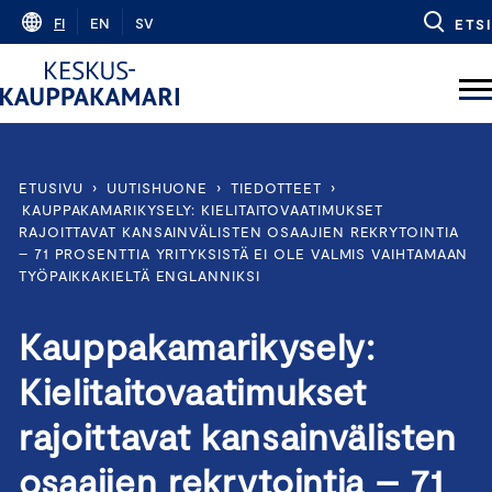
Skip
FI
EN
SV
ETSI
to
content
ETUSIVU
›
UUTISHUONE
›
TIEDOTTEET
›
KAUPPAKAMARIKYSELY: KIELITAITOVAATIMUKSET
RAJOITTAVAT KANSAINVÄLISTEN OSAAJIEN REKRYTOINTIA
– 71 PROSENTTIA YRITYKSISTÄ EI OLE VALMIS VAIHTAMAAN
TYÖPAIKKAKIELTÄ ENGLANNIKSI
Kauppakamarikysely:
Kielitaitovaatimukset
rajoittavat kansainvälisten
osaajien rekrytointia – 71